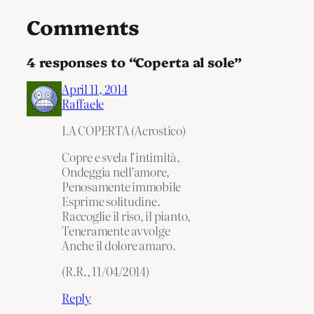
Comments
4 responses to “Coperta al sole”
April 11, 2014
Raffaele
LA COPERTA (Acrostico)
Copre e svela l’intimità,
Ondeggia nell’amore,
Penosamente immobile
Esprime solitudine.
Raccoglie il riso, il pianto,
Teneramente avvolge
Anche il dolore amaro.
(R.R., 11/04/2014)
Reply