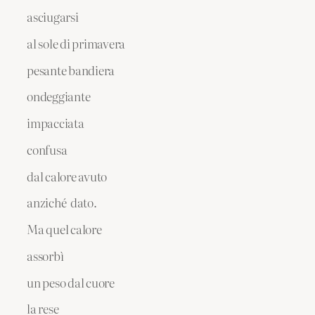
asciugarsi
al sole di primavera
pesante bandiera
ondeggiante
impacciata
confusa
dal calore avuto
anziché dato.
Ma quel calore
assorbì
un peso dal cuore
la rese