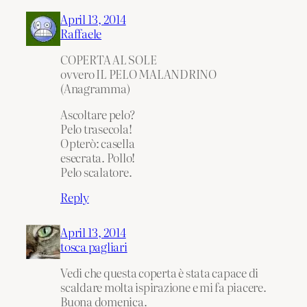
April 13, 2014
Raffaele
COPERTA AL SOLE
ovvero IL PELO MALANDRINO
(Anagramma)
Ascoltare pelo?
Pelo trasecola!
Opterò: casella
esecrata. Pollo!
Pelo scalatore.
Reply
April 13, 2014
tosca pagliari
Vedi che questa coperta è stata capace di
scaldare molta ispirazione e mi fa piacere.
Buona domenica.