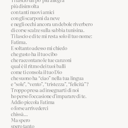
più disinvolta
con tanti nuovi amici
con gli scarponi da neve
e negli occhi ancora un debole riverbero
di corse scalze sulla sabbia tunisina.
Ti lascio e di te mi resta solo il tuo nome:
Fatima.
E soltanto adesso mi chiedo
che gusto ha il tuo cibo
che raccontano le tue canzoni
qual è il ritmo dei tuoi balli
come ti consola il tuo Dio
che suono ha “ciao” nella tua lingua
e “sole”, “vento”, “tristezza”, “felicità”?
Troppo presa ad insegnarti di noi
ho perso l’occasione d’imparare di te.
Addio piccola Fatima
o forse arrivederci
chissà…
Ma spero
spero tanto