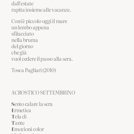
dall’estate
rapita insieme alle vacanze.
Com’è piccolo oggi il mare
un lembo appena
sfilacciato
nella bruma
del giorno
che già
vuol cedere il passo alla sera.
Tosca Pagliari (2010)
ACROSTICO SETTEMBRINO
S
ento calare la sera
E
rmetica
T
ela di
T
ante
E
mozioni color