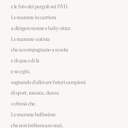
e le foto dei pargoli sui DVD.
Le mamme in carriera
a dirigere nonne e baby sitter.
Le mamme-autista
che accompagnano a scuola
e di qua e di là
e su e giù,
sognando d’allevare futuri campioni
di sport, musica, danza
o chissà che.
Le mamme bellissime
che non imbiancano mai,