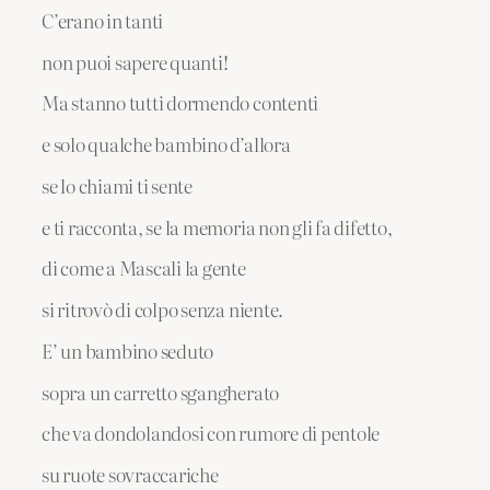
C’erano in tanti
non puoi sapere quanti!
Ma stanno tutti dormendo contenti
e solo qualche bambino d’allora
se lo chiami ti sente
e ti racconta, se la memoria non gli fa difetto,
di come a Mascali la gente
si ritrovò di colpo senza niente.
E’ un bambino seduto
sopra un carretto sgangherato
che va dondolandosi con rumore di pentole
su ruote sovraccariche