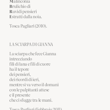
M
alinconia
B
rulichio di
R
uvidi pensieri
E
stratti dalla noia.
Tosca Pagliari (2010).
LA SCIARPA DI GIANNA
La sciarpa che fece Gianna
intrecciando
fili di lana e fili di cuore
ha il tepore
dei pensieri,
dei ricordi di ieri,
mentre si va verso il domani
con le palpitanti attese
e il presente
che ci sfugge tra le mani.
Tosca Pagliari (Febbraio 2011)