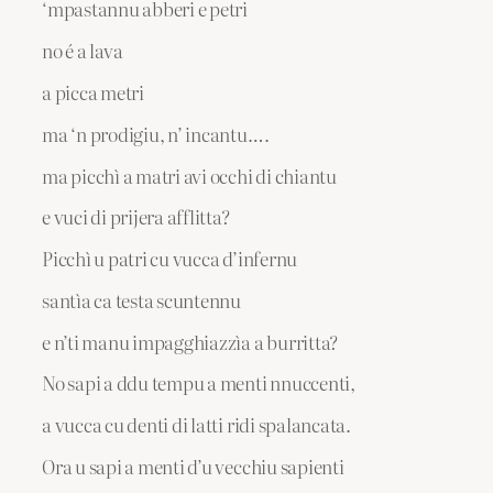
‘mpastannu abberi e petri
no é a lava
a picca metri
ma ‘n prodigiu, n’ incantu….
ma picchì a matri avi occhi di chiantu
e vuci di prijera afflitta?
Picchì u patri cu vucca d’infernu
santìa ca testa scuntennu
e n’ti manu impagghiazzìa a burritta?
No sapi a ddu tempu a menti nnuccenti,
a vucca cu denti di latti ridi spalancata.
Ora u sapi a menti d’u vecchiu sapienti