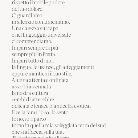
rispetto il nobile pudore
del tuo dolore.
Ci guardiamo
in silenzio comunichiamo.
Una carezza sul capo
e nel linguaggio universale
ci comprendiamo.
Impari sempre di più
sempre più in fretta.
Impari tutto di noi:
la lingua, le usanze, gli atteggiamenti
eppure mantieni il tuo stile.
Alunna attenta e ordinata
assorbi assennata
la nostra cultura
cerchi di attecchire
delicata e tenace pianticella esotica.
E ce la farai, lo so, lo sento.
Io no, io riparto
torno in quella mia soleggiata terra del sud
che si affaccia sulla tua.
Ti lascio un po’ più allegra