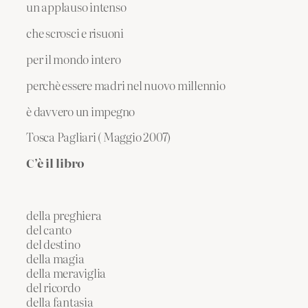
un applauso intenso
che scrosci e risuoni
per il mondo intero
perchè essere madri nel nuovo millennio
è davvero un impegno
Tosca Pagliari ( Maggio 2007)
C’è il libro
della preghiera
del canto
del destino
della magia
della meraviglia
del ricordo
della fantasia