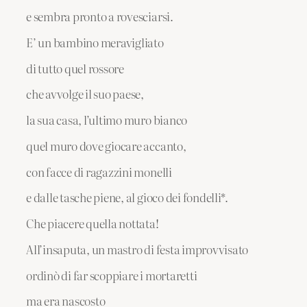
e sembra pronto a rovesciarsi.
E’ un bambino meravigliato
di tutto quel rossore
che avvolge il suo paese,
la sua casa, l’ultimo muro bianco
quel muro dove giocare accanto,
con facce di ragazzini monelli
e dalle tasche piene, al gioco dei fondelli*.
Che piacere quella nottata!
All’insaputa, un mastro di festa improvvisato
ordinò di far scoppiare i mortaretti
ma era nascosto