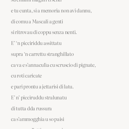
e tu cunta, si a memoria non avi dannu,
di comu a Mascali a genti
si ritrovau di coppu senza nenti.
E’ ‘n picciriddu assittatu
supra ‘n carrettu stranghillato
ca va e s’annaculìa cu scruscio di pignate,
cu roti caricate
e pari prontu a jettarisi di latu.
E’ n’ picciruddu stralunatu
di tutta dda russura
ca s’ammogghia u so paisi