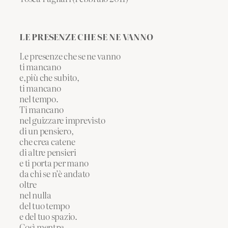
LE PRESENZE CHE SE NE VANNO
Le presenze che se ne vanno
ti mancano
e,più che subito,
ti mancano
nel tempo.
Ti mancano
nel guizzare imprevisto
di un pensiero,
che crea catene
di altre pensieri
e ti porta per mano
da chi se n’è andato
oltre
nel nulla
del tuo tempo
e del tuo spazio.
Così mentre