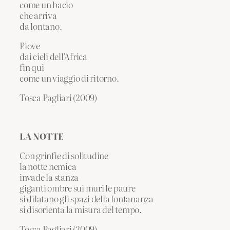
come un bacio
che arriva
da lontano.
Piove
dai cieli dell’Africa
fin qui
come un viaggio di ritorno.
Tosca Pagliari (2009)
LA NOTTE
Con grinfie di solitudine
la notte nemica
invade la stanza
giganti ombre sui muri le paure
si dilatano gli spazi della lontananza
si disorienta la misura del tempo.
Tosca Pagliari (2009)