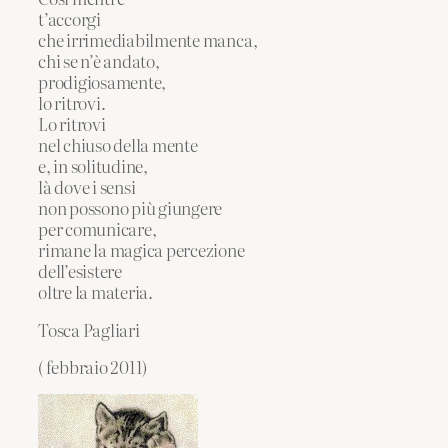
t’accorgi
che irrimediabilmente manca,
chi se n’è andato,
prodigiosamente,
lo ritrovi.
Lo ritrovi
nel chiuso della mente
e, in solitudine,
là dove i sensi
non possono più giungere
per comunicare,
rimane la magica percezione
dell’esistere
oltre la materia.
Tosca Pagliari
( febbraio 2011)