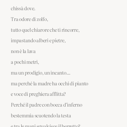
chissà dove.
Tra odore di zolfo,
tutto quel chiarore che ti rincorre,
impastando alberi e pietre,
non è la lava
a pochi metri,
ma un prodigio, un incanto…
ma perché la madre ha occhi di pianto
e voce di preghiera afflitta?
Perché il padre con bocca d’inferno
bestemmia scuotendo la testa
e tra le mani sgualcisce il berretto?