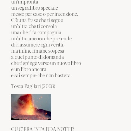
un’impronta
un segnalibro speciale
messo per caso o per intenzione.
C’è una frase che ti segue
un’altra che ti consola
una che ti fa compagnia
un’altra ancora che pretende
di riassumere ogni verità,
ma infine rimane sospesa
a quel punto di domanda
che ti spinge verso un nuovo libro
e un libro ancora
e sai sempre che non basterà.
Tosca Pagliari (2008)
CU C’ERA ‘NTA DDA NOTTI?