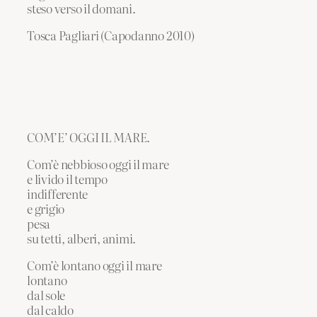
steso verso il domani.
Tosca Pagliari (Capodanno 2010)
COM’E’ OGGI IL MARE.
Com’è nebbioso oggi il mare
e livido il tempo
indifferente
e grigio
pesa
su tetti, alberi, animi.
Com’è lontano oggi il mare
lontano
dal sole
dal caldo