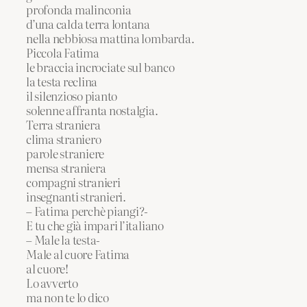
profonda malinconia
d’una calda terra lontana
nella nebbiosa mattina lombarda.
Piccola Fatima
le braccia incrociate sul banco
la testa reclina
il silenzioso pianto
solenne affranta nostalgia.
Terra straniera
clima straniero
parole straniere
mensa straniera
compagni stranieri
insegnanti stranieri.
– Fatima perchè piangi?-
E tu che già impari l’italiano
– Male la testa-
Male al cuore Fatima
al cuore!
Lo avverto
ma non te lo dico