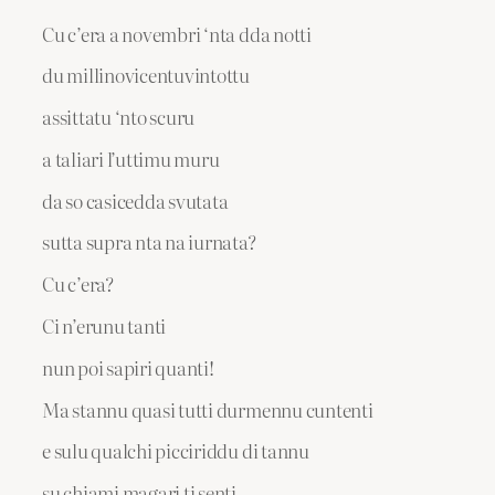
Cu c’era a novembri ‘nta dda notti
du millinovicentuvintottu
assittatu ‘nto scuru
a taliari l’uttimu muru
da so casicedda svutata
sutta supra nta na iurnata?
Cu c’era?
Ci n’erunu tanti
nun poi sapiri quanti!
Ma stannu quasi tutti durmennu cuntenti
e sulu qualchi picciriddu di tannu
su chiami magari ti senti