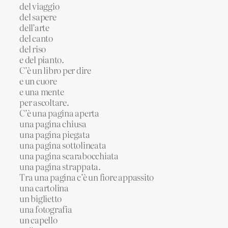
del viaggio
del sapere
dell’arte
del canto
del riso
e del pianto.
C’è un libro per dire
e un cuore
e una mente
per ascoltare.
C’è una pagina aperta
una pagina chiusa
una pagina piegata
una pagina sottolineata
una pagina scarabocchiata
una pagina strappata.
Tra una pagina c’è un fiore appassito
una cartolina
un biglietto
una fotografia
un capello