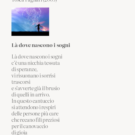
Là dove nascono i sogni
Là dove nascono i sogni
c’è una nicchia tessuta
di speranze,
vi risuonano i sorrisi
trascorsi
e s’avverte già il brusio
di quelli in arrivo.
In questo cantuccio
si attendono i respiri
delle persone più care
che recano fili preziosi
per il canovaccio
di gioia