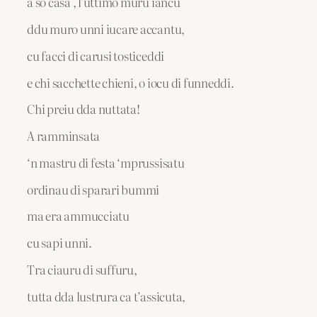
a so casa , l’uttimo muru iancu
ddu muro unni iucare accantu,
cu facci di carusi tosticeddi
e chi sacchette chieni, o iocu di funneddi.
Chi preiu dda nuttata!
A ramminsata
‘n mastru di festa ‘mprussisatu
ordinau di sparari bummi
ma era ammucciatu
cu sapi unni.
Tra ciauru di suffuru,
tutta dda lustrura ca t’assicuta,