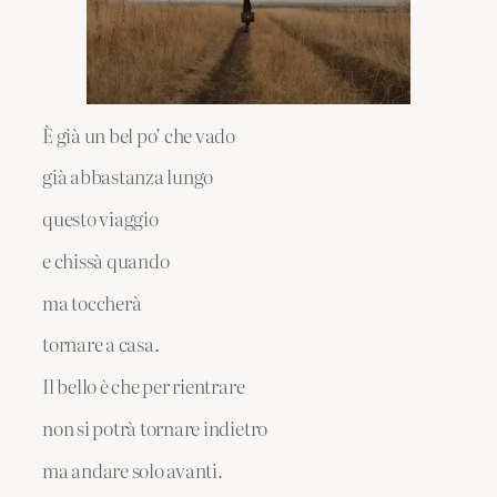
È già un bel po’ che vado
già abbastanza lungo
questo viaggio
e chissà quando
ma toccherà
tornare a casa.
Il bello è che per rientrare
non si potrà tornare indietro
ma andare solo avanti.