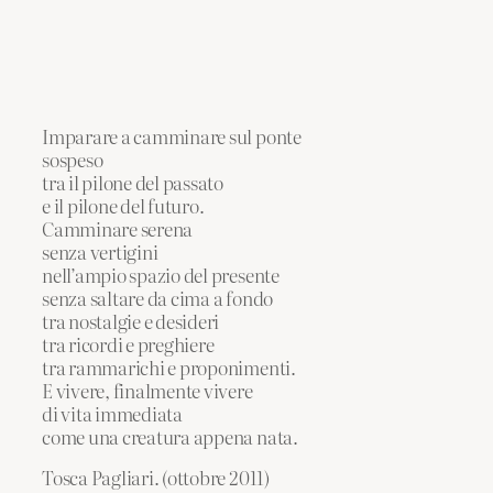
Imparare a camminare sul ponte
sospeso
tra il pilone del passato
e il pilone del futuro.
Camminare serena
senza vertigini
nell’ampio spazio del presente
senza saltare da cima a fondo
tra nostalgie e desideri
tra ricordi e preghiere
tra rammarichi e proponimenti.
E vivere, finalmente vivere
di vita immediata
come una creatura appena nata.
Tosca Pagliari. (ottobre 2011)