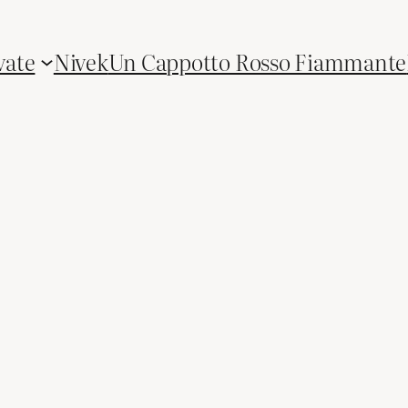
vate
Nivek
Un Cappotto Rosso Fiammante