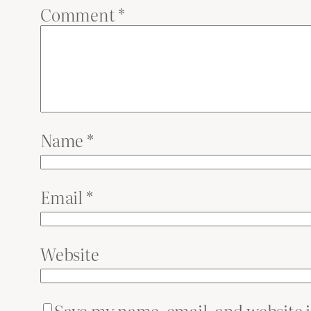
Comment
*
Name
*
Email
*
Website
Save my name, email, and website i