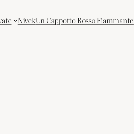
vate
Nivek
Un Cappotto Rosso Fiammante