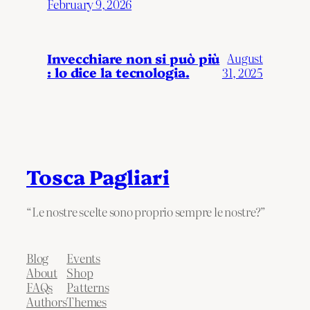
February 9, 2026
Invecchiare non si può più
August
: lo dice la tecnologia.
31, 2025
Tosca Pagliari
“Le nostre scelte sono proprio sempre le nostre?”
Blog
Events
About
Shop
FAQs
Patterns
Authors
Themes