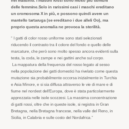
nel maschio. I maschi rossi sono molto più comuni
delle femm
ine.
S
olo in rarissimi casi i maschi ereditano
un cromosoma X in più, e possono quindi avere un
mantello tartaruga (se ereditano i due alleli Oo), ma
proprio questa anomalia ne provoca la sterilità.
“
I gatti di color rosso uniforme sono stati selezionati
riducendo il contrasto tra il colore del fondo e quello delle
marcature, che però sono molto spesso ancora evidenti sulla
testa, la coda, le zampe e nei gattini anche sul corpo.
La mappatura della frequenza del rosso legato al sesso
nella popolazione dei gatti domestici ha rivelato come questa
mutazione sia probabilmente occorsa inizialmente in Turchia
e Asia Minore, e si sia diffusa attraverso le vie di mare e di
fiume nel nordest dell’Europa, dove è stata particolarmente
apprezzata nelle isole scozzesi. La massima concentrazione
di gatti rossi, oltre che in queste isole, si registra in Gran
Bretagna, nella Bretagna francese, nella valle del Reno, in
Sicilia, in Calabria e sulle costo del Nordafrica.”