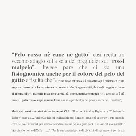
“Pelo rosso nè cane nè gatto”
così recita un
vecchio adagio sulla scia dei pregiudizi sui
“rossi
malpelo”
. Invece pare che ci sia una
fisiognomica anche per il colore del pelo del
gatto
e risulta che “
Il felino color del fuoco si è dimostrato più resistente e le sua
mappa cromosomica ha valorizzato le caratteristiche di aggressività, dandogli maggiore
chance
di affermarsi
“;
“
il mantello rosso denota regalità, potere, energia e
coraggio
“
; “
Il gatto rosso è più
vivace,
il gatto rosso è un pò come un leone
, non solo per il colore del pelo ma anche per il carattere”
;
Molti gatti rossi sono stati dei veri e propri
V.I.P
: “
Il micio di Audrey Hepburn in “Colazione da
Tiffany” era rosso
…
Anche Garfield (all’italiana Isidoro) è amatissimo, un pò anche per il suo mantello
color del sole. Churchill poi amava circondarsi in casa del suo gatto Jock. Il colore del suo mantello?
Indovinarlo non è difficile ……”. “Per le sue caratteristiche di vivacità, di spontaneità, per la sua