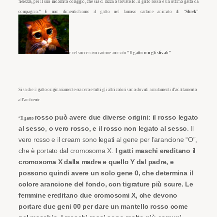
fierezza, per il suo indomito coraggio, che sia di razza o trovatello. il gatto rosso è un ottimo gatto da
compagnia.
” E non dimentichiamo il gatto nel famoso cartone animato di “
Shrek”
e nel
successivo
cartone animato
“Il
gatto con gli stivali”
Si sa che il gatto originariamente era nero e tutti gli altri colori sono
dovuti a mutamenti d’adattamento
all’ambiente.
rosso può avere due diverse origini: il rosso legato
“
Il gatto
al sesso
,
o vero rosso, e il rosso non legato al sesso
.
Il
vero rosso e il cream sono legati al gene per l’arancione “O”,
che è portato dal cromosoma X.
I gatti maschi ereditano il
cromosoma X dalla madre e quello Y dal padre, e
possono quindi avere un solo gene 0, che determina il
colore
arancione del fondo, con tigrature più scure.
Le
femmine ereditano due cromosomi X, che devono
portare due geni 00 per dare un mantello rosso come