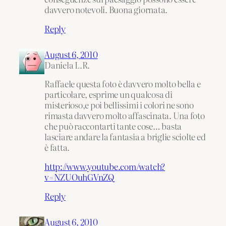
davvero notevoli. Buona giornata.
Reply
August 6, 2010
Daniela L.R.
Raffaele questa foto è davvero molto bella e
particolare, esprime un qualcosa di
misterioso,e poi bellissimi i colori ne sono
rimasta davvero molto affascinata. Una foto
che può raccontarti tante cose… basta
lasciare andare la fantasia a briglie sciolte ed
è fatta.
http://www.youtube.com/watch?
v=NZUOuhGVnZQ
Reply
August 6, 2010