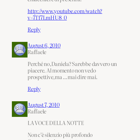
http://www.youtube.com/watch?
v=7Tf7LmHU8_0
Reply
August 6, 2010
Raffaele
Perché no,Daniela? Sarebbe davvero un
piacere. Al momento non vedo
prospettive,ma …mai dire mai.
Reply
August 7, 2010
Raffaele
LA VOCE DELLA NOTTE
Non c’è silenzio più profondo