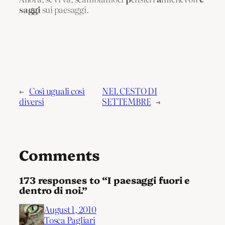
saggi
sui paesaggi.
←
Così uguali così
NEL CESTO DI
diversi
SETTEMBRE
→
Comments
173 responses to “I paesaggi fuori e
dentro di noi.”
August 1, 2010
Tosca Pagliari