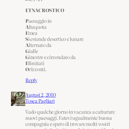
ETNACROSTICO
P
aesaggio in
A
ltaquota
E
tnea
S
i estende desertico e lunare
A
lternato da
G
ialle
G
inestre e circondato da
I
llimitati
O
rizzonti.
Reply
August 2, 2010
Tosca Pagliari
Vado qualche giorno in vacanza a catturare
nuovi paesaggi. Fatevi ugualmente buona
compagnia e spero di trovare molti vostri