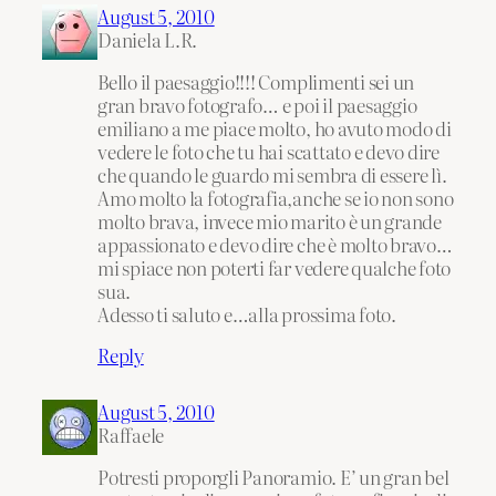
August 5, 2010
Daniela L.R.
Bello il paesaggio!!!! Complimenti sei un
gran bravo fotografo… e poi il paesaggio
emiliano a me piace molto, ho avuto modo di
vedere le foto che tu hai scattato e devo dire
che quando le guardo mi sembra di essere lì.
Amo molto la fotografia,anche se io non sono
molto brava, invece mio marito è un grande
appassionato e devo dire che è molto bravo…
mi spiace non poterti far vedere qualche foto
sua.
Adesso ti saluto e…alla prossima foto.
Reply
August 5, 2010
Raffaele
Potresti proporgli Panoramio. E’ un gran bel