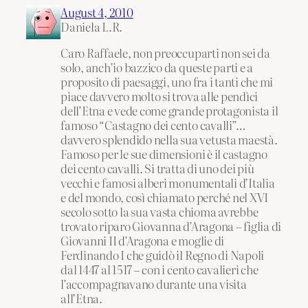
August 4, 2010
Daniela L.R.
Caro Raffaele, non preoccuparti non sei da
solo, anch’io bazzico da queste parti e a
proposito di paesaggi, uno fra i tanti che mi
piace davvero molto si trova alle pendìci
dell’Etna e vede come grande protagonista il
famoso “Castagno dei cento cavalli”…
davvero splendido nella sua vetusta maestà.
Famoso per le sue dimensioni è il castagno
dei cento cavalli. Si tratta di uno dei più
vecchi e famosi alberi monumentali d’Italia
e del mondo, così chiamato perché nel XVI
secolo sotto la sua vasta chioma avrebbe
trovato riparo Giovanna d’Aragona – figlia di
Giovanni II d’Aragona e moglie di
Ferdinando I che guidò il Regno di Napoli
dal 1447 al 1517 – con i cento cavalieri che
l’accompagnavano durante una visita
all’Etna.