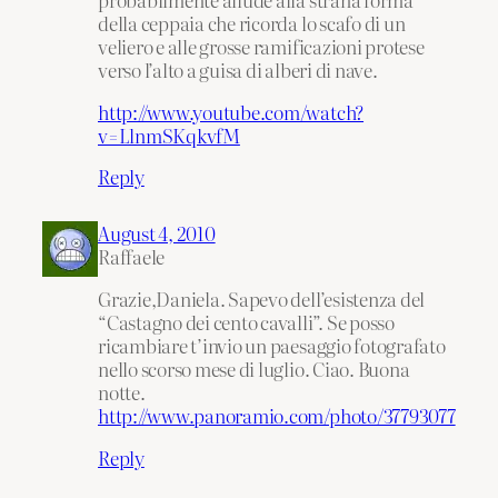
della ceppaia che ricorda lo scafo di un
veliero e alle grosse ramificazioni protese
verso l’alto a guisa di alberi di nave.
http://www.youtube.com/watch?
v=LlnmSKqkvfM
Reply
August 4, 2010
Raffaele
Grazie,Daniela. Sapevo dell’esistenza del
“Castagno dei cento cavalli”. Se posso
ricambiare t’invio un paesaggio fotografato
nello scorso mese di luglio. Ciao. Buona
notte.
http://www.panoramio.com/photo/37793077
Reply