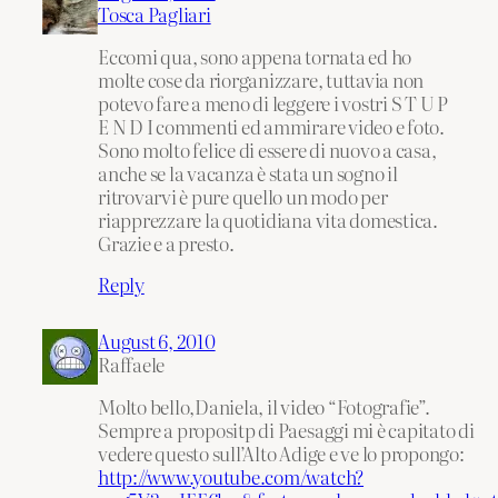
Tosca Pagliari
Eccomi qua, sono appena tornata ed ho
molte cose da riorganizzare, tuttavia non
potevo fare a meno di leggere i vostri S T U P
E N D I commenti ed ammirare video e foto.
Sono molto felice di essere di nuovo a casa,
anche se la vacanza è stata un sogno il
ritrovarvi è pure quello un modo per
riapprezzare la quotidiana vita domestica.
Grazie e a presto.
Reply
August 6, 2010
Raffaele
Molto bello,Daniela, il video “Fotografie”.
Sempre a propositp di Paesaggi mi è capitato di
vedere questo sull’Alto Adige e ve lo propongo:
http://www.youtube.com/watch?