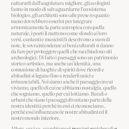
catturarli dall’angolatura migliore, gli ecologisti
fanno in modo di salvaguardarne l’ecosistema
biologico, gli architetti sono alle prese (o quanto
meno dovrebbero esserlo) per integrare
armonicamente la parte antropica con quella
naturale, i poeti li mettono come sfondo ai loro
versi, cantanti e musicisti li descrivono a suon di
note, le sovraintendenze ai beni culturali si danno
da fare per proteggere quelli che racchiudono siti
archeologici. Di fatto i paesaggi sono un patrimonio
storico-artistico, ma anche un’identità, una
comunione di luoghi e di spiriti dove ricordi e
abitudini si legano fino a renderli unici e
irrinunciabili. Noi siamo anche il paesaggio in cui
viviamo, quello di cui ne abbiamo nostalgia, quello
che sogniamo, quello per cui lottiamo. Rurali o
urbani che siano i paesaggi diventano parte della
nostra identità perchè in essi ci riconosciamo,
perchè essi influenzano le nostre abitudini ed il
nostro mondo interiore.
Allora, se vi va, scambiamoci
p
ensieri
a
michevoli
e