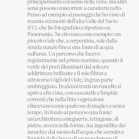
principalmente col senso della vista, ma altri
sensi possono concorrere a caratterizzarlo.
Penso ad esempio ai paesaggi che ho visto di
recente sui monti dell’alta Valle del Savio
(FC), che ho fotografato e riportato su
Panoramio. Ne cito uno come esempio: un
piccolo viale che, a serpentina, sale dalla
strada statale fino a una fonte di acqua
sulfurea. Un percorso che facevo
regolarmente nel primo mattino, quando il
verde dei prati illuminati dal sole era
addirittura brillante e il sole filtrava
attraverso i tigli del viale, in gran parte
ombreggiato. In alcuni tratti un ruscello si
apriva alla vista, con cascatelle e limpide
correnti che nella fitta vegetazione
rilucevano come qualcosa di magico e senza
tempo. In fondo al percorso una fonte:
un’architettura anteguerra, tetragona, di
pietra, severa nelle forme, ma ingentilita dai
muschi e dal suono dell’acqua che scendeva
limpida dalla bocca di un mascherone di