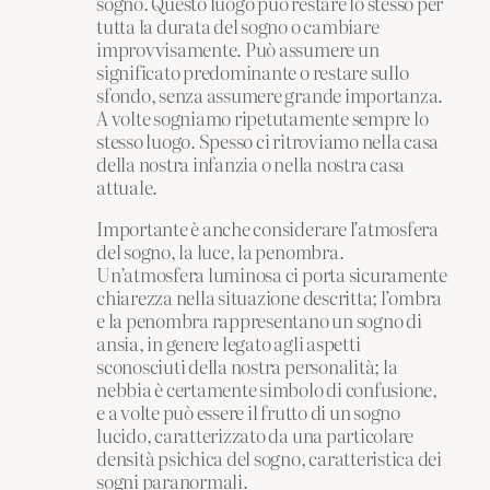
sogno. Questo luogo può restare lo stesso per
tutta la durata del sogno o cambiare
improvvisamente. Può assumere un
significato predominante o restare sullo
sfondo, senza assumere grande importanza.
A volte sogniamo ripetutamente sempre lo
stesso luogo. Spesso ci ritroviamo nella casa
della nostra infanzia o nella nostra casa
attuale.
Importante è anche considerare l’atmosfera
del sogno, la luce, la penombra.
Un’atmosfera luminosa ci porta sicuramente
chiarezza nella situazione descritta; l’ombra
e la penombra rappresentano un sogno di
ansia, in genere legato agli aspetti
sconosciuti della nostra personalità; la
nebbia è certamente simbolo di confusione,
e a volte può essere il frutto di un sogno
lucido, caratterizzato da una particolare
densità psichica del sogno, caratteristica dei
sogni paranormali.