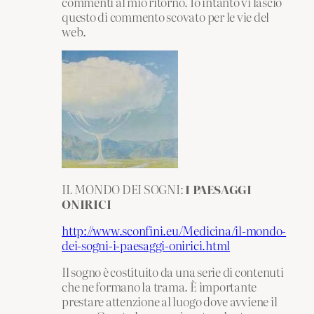
commenti al mio ritorno. Io intanto vi lascio
questo di commento scovato per le vie del
web.
IL MONDO DEI SOGNI:
I PAESAGGI
ONIRICI
http://www.sconfini.eu/Medicina/il-mondo-
dei-sogni-i-paesaggi-onirici.html
Il sogno è costituito da una serie di contenuti
che ne formano la trama. È importante
prestare attenzione al luogo dove avviene il