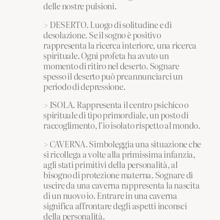
delle nostre pulsioni.
> DESERTO. Luogo di solitudine e di
desolazione. Se il sogno è positivo
rappresenta la ricerca interiore, una ricerca
spirituale. Ogni profeta ha avuto un
momento di ritiro nel deserto. Sognare
spesso il deserto può preannunciarci un
periodo di depressione.
> ISOLA. Rappresenta il centro psichico o
spirituale di tipo primordiale, un posto di
raccoglimento, l’io isolato rispetto al mondo.
> CAVERNA. Simboleggia una situazione che
si ricollega a volte alla primissima infanzia,
agli stati primitivi della personalità, al
bisogno di protezione materna. Sognare di
uscire da una caverna rappresenta la nascita
di un nuovo io. Entrare in una caverna
significa affrontare degli aspetti inconsci
della personalità.