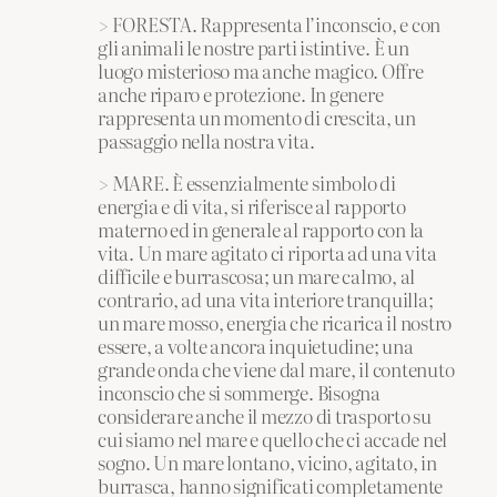
> FORESTA. Rappresenta l’inconscio, e con
gli animali le nostre parti istintive. È un
luogo misterioso ma anche magico. Offre
anche riparo e protezione. In genere
rappresenta un momento di crescita, un
passaggio nella nostra vita.
> MARE. È essenzialmente simbolo di
energia e di vita, si riferisce al rapporto
materno ed in generale al rapporto con la
vita. Un mare agitato ci riporta ad una vita
difficile e burrascosa; un mare calmo, al
contrario, ad una vita interiore tranquilla;
un mare mosso, energia che ricarica il nostro
essere, a volte ancora inquietudine; una
grande onda che viene dal mare, il contenuto
inconscio che si sommerge. Bisogna
considerare anche il mezzo di trasporto su
cui siamo nel mare e quello che ci accade nel
sogno. Un mare lontano, vicino, agitato, in
burrasca, hanno significati completamente