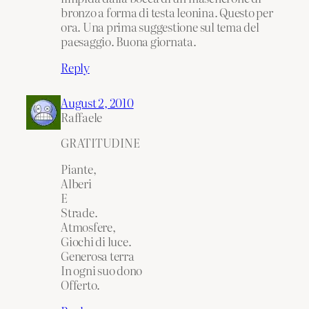
bronzo a forma di testa leonina. Questo per
ora. Una prima suggestione sul tema del
paesaggio. Buona giornata.
Reply
August 2, 2010
Raffaele
GRATITUDINE
Piante,
Alberi
E
Strade.
Atmosfere,
Giochi di luce.
Generosa terra
In ogni suo dono
Offerto.