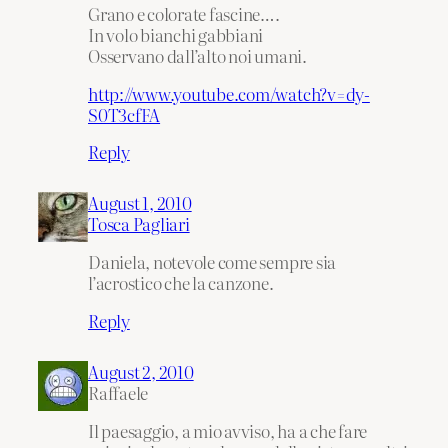
Grano e colorate fascine….
In volo bianchi gabbiani
Osservano dall’alto noi umani.
http://www.youtube.com/watch?v=dy-
S0T3cfFA
Reply
August 1, 2010
Tosca Pagliari
Daniela, notevole come sempre sia
l’acrostico che la canzone.
Reply
August 2, 2010
Raffaele
Il paesaggio, a mio avviso, ha a che fare