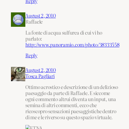
Reply
August 2, 2010
Raffaele
La fonte di acqua sulfurea di cui vi ho
parlato:
http://www.panoramio.com/photo/38333558
Reply
August 2, 2010
Tosca Pagliari
Ottimo acrostico e descrizione di un delizioso
paesaggio da parte di Raffaele. E siccome
ogni commento altrui diventa un input, una
semina di altri commenti, ecco che
ricoscopro sensazioni paesaggistiche dentro
di me e le riverso su questo spazio virtuale.