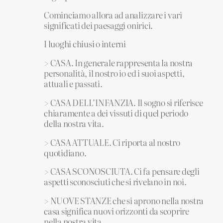
Cominciamo allora ad analizzare i vari
significati dei paesaggi onirici.
I luoghi chiusi o interni
> CASA. In generale rappresenta la nostra
personalità, il nostro io ed i suoi aspetti,
attuali e passati.
> CASA DELL’INFANZIA. Il sogno si riferisce
chiaramente a dei vissuti di quel periodo
della nostra vita.
> CASA ATTUALE. Ci riporta al nostro
quotidiano.
> CASA SCONOSCIUTA. Ci fa pensare degli
aspetti sconosciuti che si rivelano in noi.
> NUOVE STANZE che si aprono nella nostra
casa significa nuovi orizzonti da scoprire
nella nostra vita.