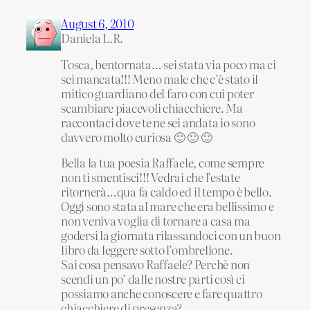
August 6, 2010
Daniela L.R.
Tosca, bentornata… sei stata via poco ma ci
sei mancata!!! Meno male che c’è stato il
mitico guardiano del faro con cui poter
scambiare piacevoli chiacchiere. Ma
raccontaci dove te ne sei andata io sono
davvero molto curiosa 🙂 🙂 🙂
Bella la tua poesia Raffaele, come sempre
non ti smentisci!!! Vedrai che l’estate
ritornerà…qua fa caldo ed il tempo è bello.
Oggi sono stata al mare che era bellissimo e
non veniva voglia di tornare a casa ma
godersi la giornata rilassandoci con un buon
libro da leggere sotto l’ombrellone.
Sai cosa pensavo Raffaele? Perchè non
scendi un po’ dalle nostre parti così ci
possiamo anche conoscere e fare quattro
chiacchiere di presenza?