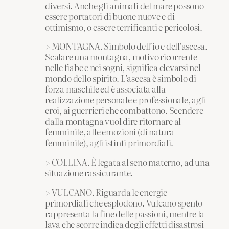
diversi. Anche gli animali del mare possono
essere portatori di buone nuove e di
ottimismo, o essere terrificanti e pericolosi.
> MONTAGNA. Simbolo dell’io e dell’ascesa.
Scalare una montagna, motivo ricorrente
nelle fiabe e nei sogni, significa elevarsi nel
mondo dello spirito. L’ascesa è simbolo di
forza maschile ed è associata alla
realizzazione personale e professionale, agli
eroi, ai guerrieri che combattono. Scendere
dalla montagna vuol dire ritornare al
femminile, alle emozioni (di natura
femminile), agli istinti primordiali.
> COLLINA. È legata al seno materno, ad una
situazione rassicurante.
> VULCANO. Riguarda le energie
primordiali che esplodono. Vulcano spento
rappresenta la fine delle passioni, mentre la
lava che scorre indica degli effetti disastrosi