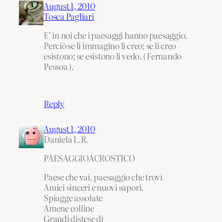
August 1, 2010
Tosca Pagliari
E’ in noi che i paesaggi hanno paesaggio.
Perciò se li immagino li creo; se li creo
esistono; se esistono li vedo. ( Fernando
Pessoa ).
Reply
August 1, 2010
Daniela L.R.
PAESAGGIOACROSTICO
Paese che vai, paesaggio che trovi
Amici sinceri e nuovi sapori.
Spiagge assolate
Amene colline
Grandi distese di