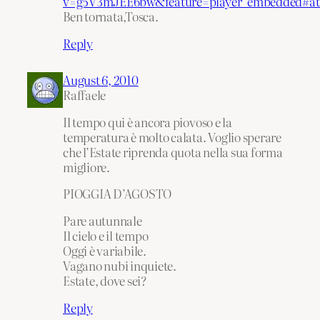
v=g5V3mJEE6bw&feature=player_embedded#at
Ben tornata,Tosca.
Reply
August 6, 2010
Raffaele
Il tempo qui è ancora piovoso e la
temperatura è molto calata. Voglio sperare
che l’Estate riprenda quota nella sua forma
migliore.
PIOGGIA D’AGOSTO
Pare autunnale
Il cielo e il tempo
Oggi è variabile.
Vagano nubi inquiete.
Estate, dove sei?
Reply