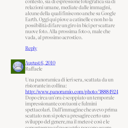
contesto, sia di espressione fotografica sia di
relazioni umane, mediate dalle immagini,
alcune della quali finiscono anche su Google
Earth. Oggi qui piove a catinelle e non ho la
possibilità di fare un giro in bici per scattare
nuove foto. Alla prossima foto o, male che
vada, al prossimo acrostico.
Reply
August 6, 2010
Raffaele
Una panoramica di ieri sera, scattata da un
ristorante in collina:
http://www.panoramio.com/photo/38884924
Dopo circa un’ora è scoppiato un temporale
impressionante con tuoni e fulmini
spettacolari. Dall’immagine che avevo prima
scattato non si poteva presagire certo uno
sviluppo del genere,ma il meteo è così e le
conseguenze sul paesaggio possono essere