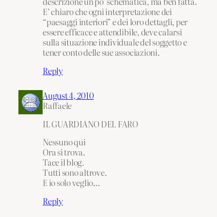
descrizione un po’ schematica, ma ben fatta.
E’ chiaro che ogni interpretazione dei
“paesaggi interiori” e dei loro dettagli, per
essere efficace e attendibile, deve calarsi
sulla situazione individuale del soggetto e
tener conto delle sue associazioni.
Reply
August 4, 2010
Raffaele
IL GUARDIANO DEL FARO
Nessuno qui
Ora si trova.
Tace il blog.
Tutti sono altrove.
E io solo veglio…
Reply