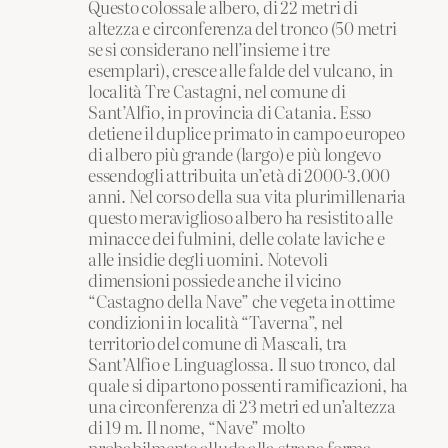
Questo colossale albero, di 22 metri di
altezza e circonferenza del tronco (50 metri
se si considerano nell’insieme i tre
esemplari), cresce alle falde del vulcano, in
località Tre Castagni, nel comune di
Sant’Alfio, in provincia di Catania. Esso
detiene il duplice primato in campo europeo
di albero più grande (largo) e più longevo
essendogli attribuita un’età di 2000-3.000
anni. Nel corso della sua vita plurimillenaria
questo meraviglioso albero ha resistito alle
minacce dei fulmini, delle colate laviche e
alle insidie degli uomini. Notevoli
dimensioni possiede anche il vicino
“Castagno della Nave” che vegeta in ottime
condizioni in località “Taverna”, nel
territorio del comune di Mascali, tra
Sant’Alfio e Linguaglossa. Il suo tronco, dal
quale si dipartono possenti ramificazioni, ha
una circonferenza di 23 metri ed un’altezza
di 19 m. Il nome, “Nave” molto
probabilmente allude alla strana forma