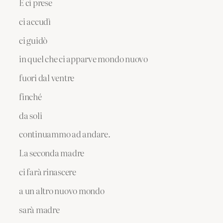
E ci prese
ci accudì
ci guidò
in quel che ci apparve mondo nuovo
fuori dal ventre
finché
da soli
continuammo ad andare.
La seconda madre
ci farà rinascere
a un altro nuovo mondo
sarà madre