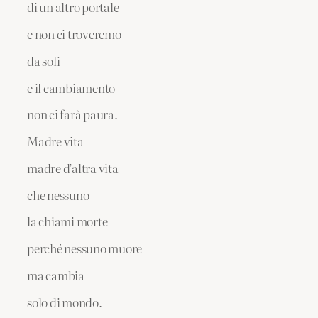
di un altro portale
e non ci troveremo
da soli
e il cambiamento
non ci farà paura.
Madre vita
madre d’altra vita
che nessuno
la chiami morte
perché nessuno muore
ma cambia
solo di mondo.