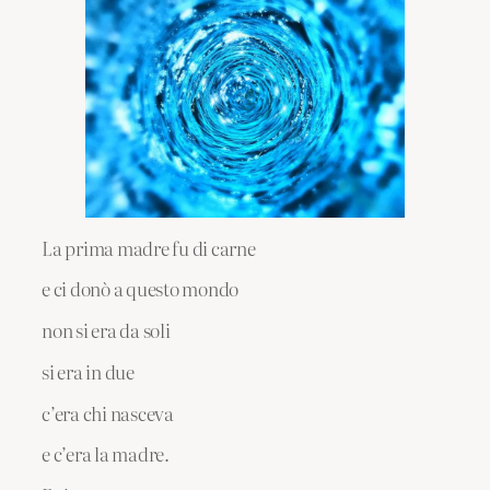
La prima madre fu di carne
e ci donò a questo mondo
non si era da soli
si era in due
c’era chi nasceva
e c’era la madre.