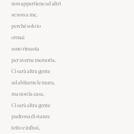
non appartiene ad altri
se non a me,
perché solo io
ormai
sono rimasta
per averne memoria.
Ci sarà altra gente
ad abitarne le mura,
ma non la casa.
Ci sarà altra gente
padrona di stanze
tetto e infissi,