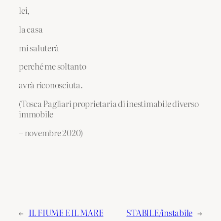
lei,
la casa
mi saluterà
perché me soltanto
avrà riconosciuta.
(Tosca Pagliari proprietaria di inestimabile diverso
immobile
– novembre 2020)
←
IL FIUME E IL MARE
STABILE/instabile
→