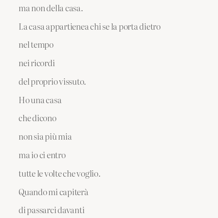
ma non della casa.
La casa appartienea chi se la porta dietro
nel tempo
nei ricordi
del proprio vissuto.
Ho una casa
che dicono
non sia più mia
ma io ci entro
tutte le volte che voglio.
Quando mi capiterà
di passarci davanti