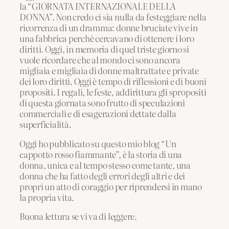
la “GIORNATA INTERNAZIONALE DELLA
DONNA”. Non credo ci sia nulla da festeggiare nella
ricorrenza di un dramma: donne bruciate vive in
una fabbrica perchè cercavano di ottenere i loro
diritti. Oggi, in memoria di quel triste giorno si
vuole ricordare che al mondo ci sono ancora
migliaia e migliaia di donne maltrattate e private
dei loro diritti. Oggi è tempo di riflessioni e di buoni
propositi. I regali, le feste, addirittura gli spropositi
di questa giornata sono frutto di speculazioni
commerciali e di esagerazioni dettate dalla
superficialità.
Oggi ho pubblicato su questo mio blog “Un
cappotto rosso fiammante”, è la storia di una
donna, unica e al tempo stesso come tante, una
donna che ha fatto degli errori degli altri e dei
propri un atto di coraggio per riprendersi in mano
la propria vita.
Buona lettura se vi va di leggere.