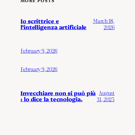
MORE POSTS
Io scrittrice e
March 18,
l’intelligenza artificiale
2026
February 9, 2026
February 9, 2026
Invecchiare non si può più
August
: lo dice la tecnologia.
31, 2025