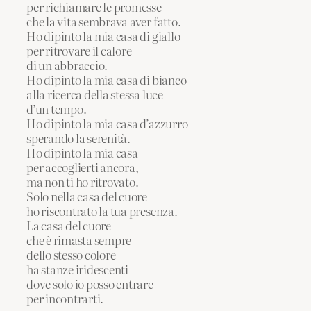
per richiamare le promesse
che la vita sembrava aver fatto.
Ho dipinto la mia casa di giallo
per ritrovare il calore
di un abbraccio.
Ho dipinto la mia casa di bianco
alla ricerca della stessa luce
d’un tempo.
Ho dipinto la mia casa d’azzurro
sperando la serenità.
Ho dipinto la mia casa
per accoglierti ancora,
ma non ti ho ritrovato.
Solo nella casa del cuore
ho riscontrato la tua presenza.
La casa del cuore
che è rimasta sempre
dello stesso colore
ha stanze iridescenti
dove solo io posso entrare
per incontrarti.