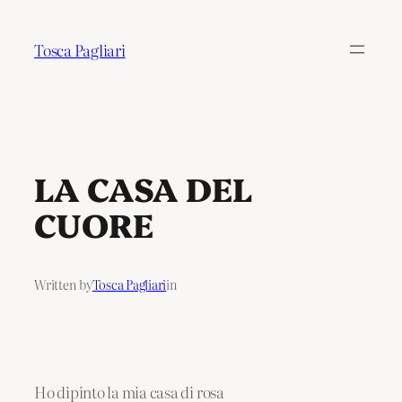
Tosca Pagliari
LA CASA DEL
CUORE
Written by
Tosca Pagliari
in
Ho dipinto la mia casa di rosa