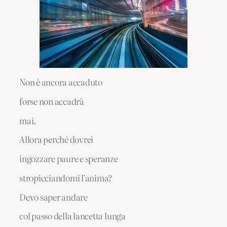
Non è ancora accaduto
forse non accadrà
mai.
Allora perché dovrei
ingozzare paure e speranze
stropicciandomi l’anima?
Devo saper andare
col passo della lancetta lunga