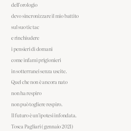
dell’orologio
devo sincronizzare il mio battito
sul suo tic tac
e rinchiudere
i pensieri di domani
come infami prigionieri
in sotterranei senza uscite.
Quel che non è ancora nato
non ha respiro
non può togliere respiro.
Il futuro è un’ipotesi infondata.
Tosca Pagliari ( gennaio 2021)