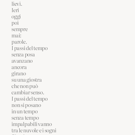
lievi.
Ieri
oggi
poi
sempre
mai:
parole.
I passi del tempo
senza posa
avanzano
ancora
girano
su una giostra
che non può
cambiar senso.
I passi del tempo
non si posano
in un tempo
senza tempo
impalpabili vanno
tra le nuvole e i sogni