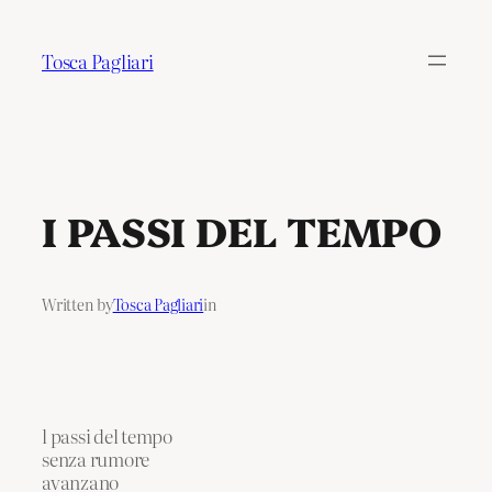
Tosca Pagliari
I PASSI DEL TEMPO
Written by
Tosca Pagliari
in
l passi del tempo
senza rumore
avanzano