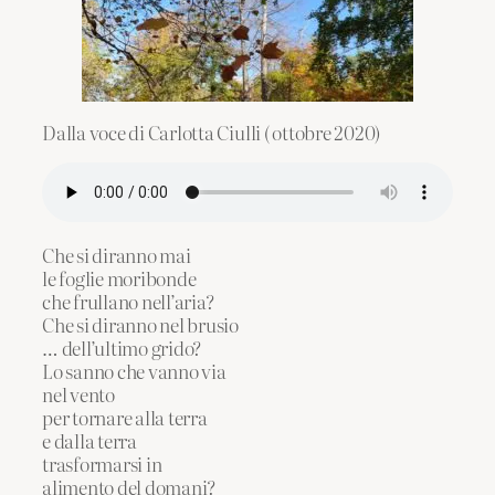
Dalla voce di Carlotta Ciulli ( ottobre 2020)
Che si diranno mai
le foglie moribonde
che frullano nell’aria?
Che si diranno nel brusio
… dell’ultimo grido?
Lo sanno che vanno via
nel vento
per tornare alla terra
e dalla terra
trasformarsi in
alimento del domani?