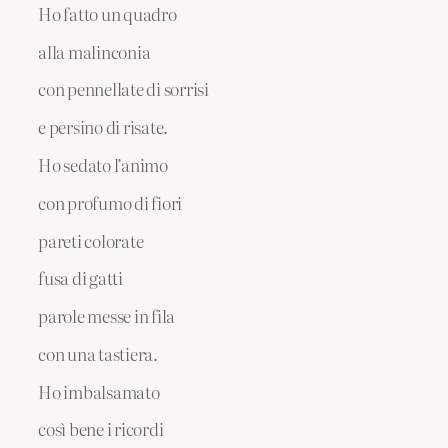
Ho fatto un quadro
alla malinconia
con pennellate di sorrisi
e persino di risate.
Ho sedato l’animo
con profumo di fiori
pareti colorate
fusa di gatti
parole messe in fila
con una tastiera.
Ho imbalsamato
così bene i ricordi