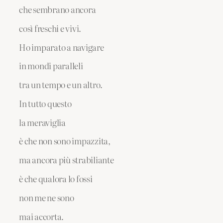
che sembrano ancora
così freschi e vivi.
Ho imparato a navigare
in mondi paralleli
tra un tempo e un altro.
In tutto questo
la meraviglia
è che non sono impazzita,
ma ancora più strabiliante
è che qualora lo fossi
non me ne sono
mai accorta.