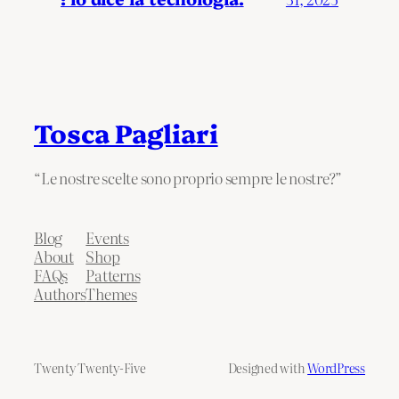
Tosca Pagliari
“Le nostre scelte sono proprio sempre le nostre?”
Blog
Events
About
Shop
FAQs
Patterns
Authors
Themes
Twenty Twenty-Five
Designed with
WordPress