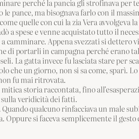
inare perché la pancia gli strofinava per te
o le pance, ma bisognava farlo con il massim
come quelle con cui la zia Vera avvolgeva l
adò a spese e venne acquistato tutto il necess
 a camminare. Appena svezzati si dettero v
he di portarli in campagna perché erano talm
seli. La gatta invece fu lasciata stare per s
Solo che un giorno, non si sa come, sparì. L
non fu mai ritrovata.
 mitica storia raccontata, fino all’esasperaz
lla veridicità dei fatti.
 Quando qualcuno rinfacciava un male subito
. Oppure si faceva semplicemente il gesto 