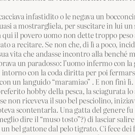
scacciava infastidito o le negava un bocconc
asi a mostrargliela, per suscitare in lui un 
qui il povero uomo non dette troppo peso a
ato a recitare. Se non che, di lì a poco, in
 sua vita che andasse incontro alla benché m
mbrava un paradosso: l’uomo infermo con la
re intorno con la coda diritta per poi ferma
con un languido “maramiao” . E non finì lì
preferito hobby della pesca, la sciagurata lo
 se non riceveva il suo bel pesciolino, inizi
oteva scontentarla. Una gatta del genere fu
meglio dire il “muso tosto”?) di lasciar salir
un bel gattone dal pelo tigrato. Ci fece dei