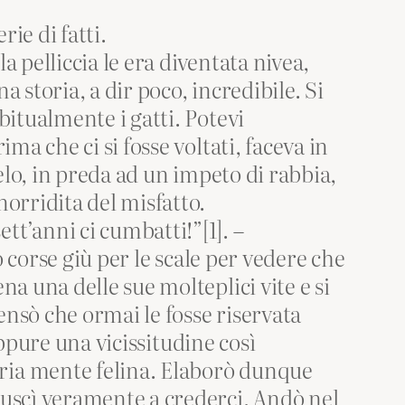
rie di fatti.
la pelliccia le era diventata nivea,
 storia, a dir poco, incredibile. Si
bitualmente i gatti. Potevi
ma che ci si fosse voltati, faceva in
Melo, in preda ad un impeto di rabbia,
norridita del misfatto.
t’anni ci cumbatti!”[1]. –
o corse giù per le scale per vedere che
na una delle sue molteplici vite e si
ensò che ormai le fosse riservata
 Eppure una vicissitudine così
aria mente felina. Elaborò dunque
iuscì veramente a crederci. Andò nel