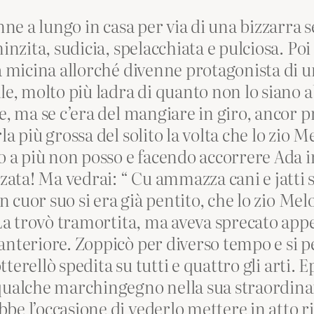
nne a lungo in casa per via di una bizzarra se
inzita, sudicia, spelacchiata e pulciosa. Poi 
a micina allorché divenne protagonista di una
le, molto più ladra di quanto non lo siano a
, ma se c’era del mangiare in giro, ancor pri
la più grossa del solito la volta che lo zio 
o a più non posso e facendo accorrere Ada i
ta! Ma vedrai: “ Cu ammazza cani e jatti set
in cuor suo si era già pentito, che lo zio Mel
 La trovò tramortita, ma aveva sprecato appe
anteriore. Zoppicò per diverso tempo e si p
otterellò spedita su tutti e quattro gli arti.
 qualche marchingegno nella sua straordin
be l’occasione di vederlo mettere in atto r