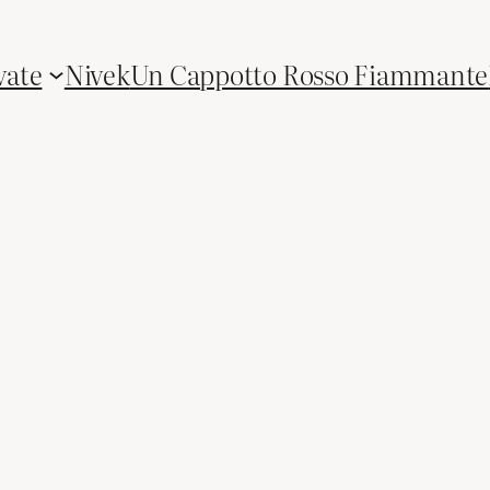
vate
Nivek
Un Cappotto Rosso Fiammante