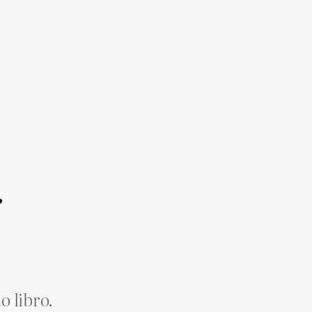
”
o libro.