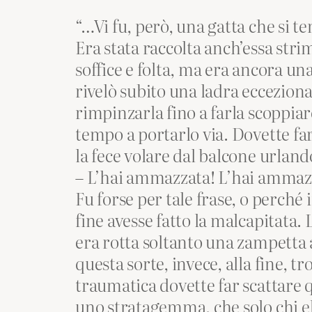
“…Vi fu, però, una gatta che si te
Era stata raccolta anch’essa strim
soffice e folta, ma era ancora un
rivelò subito una ladra ecceziona
rimpinzarla fino a farla scoppiare
tempo a portarlo via. Dovette far
la fece volare dal balcone urland
– L’hai ammazzata! L’hai ammazza
Fu forse per tale frase, o perché 
fine avesse fatto la malcapitata.
era rotta soltanto una zampetta 
questa sorte, invece, alla fine, tr
traumatica dovette far scattare
uno stratagemma, che solo chi eb