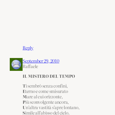
Reply
September 29, 2010
Raffaele
IL MISTERO DEL TEMPO
T
i sembrò senza confini,
E
terno e come smisurato
M
are al cui orizzonte,
P
iù sconvolgente ancora,
U
n’altra vastità s’apre lontano,
S
imile all’abisso del cielo.