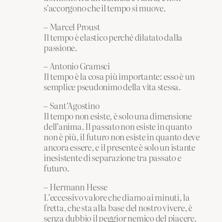
s’accorgono che il tempo si muove.
– Marcel Proust
Il tempo è elastico perché dilatato dalla
passione.
– Antonio Gramsci
Il tempo è la cosa più importante: esso è un
semplice pseudonimo della vita stessa.
– Sant’Agostino
Il tempo non esiste, è solo una dimensione
dell’anima. Il passato non esiste in quanto
non è più, il futuro non esiste in quanto deve
ancora essere, e il presente è solo un istante
inesistente di separazione tra passato e
futuro.
– Hermann Hesse
L’eccessivo valore che diamo ai minuti, la
fretta, che sta alla base del nostro vivere, è
senza dubbio il peggior nemico del piacere.