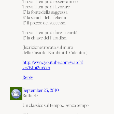
Trova il tempo di essere amico
Trova il tempo di lavorare
E’ la fonte della saggezza
E’ la strada della felicità
E’ il prezzo del successo.
Trova il tempo di fare la carità
E’ la chiave del Paradiso.
(Iscrizione trovata sul muro
della Casa dei Bambini di Calcutta.)
http://www.youtube.com/watch?
v=7EJbi2ur7kA
Reply
September 26, 2010
Raffaele
Un classico sul tempo…senza tempo