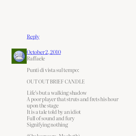
Reply
October 2, 2010
Raffaele
Punti di vista sul tempo:
OUT OUT BRIEF CANDLE
Life’s but a walking shadow
A poor player that struts and frets his hour
upon the stage
It is a tale told by an idiot
Full of sound and fury
Signifying nothing
(Shakespeare, Macbeth)