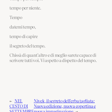
tempo per niente.
Tempo
datemi tempo,
tempo di capire
il segreto del tempo.
Chissà di quant’altro e di meglio sarete capace di
scrivere tutti voi. Vi aspetto a dispetto del tempo.
←
NEL
Nivek, il segreto dell’erba tagliata:
CESTO DI
Nuova edizione, nuova copertina e
SETTEMBRE
nuova impaginazione
→