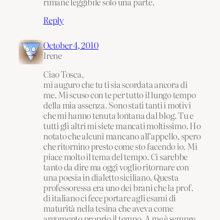
rimane leggibile solo una parte.
Reply
October 4, 2010
Irene
Ciao Tosca,
mi auguro che tu ti sia scordata ancora di
me. Mi scuso con te per tutto il lungo tempo
della mia assenza. Sono stati tanti i motivi
che mi hanno tenuta lontana dal blog. Tu e
tutti gli altri mi siete mancati moltissimo. Ho
notato che alcuni mancano all’appello, spero
che ritornino presto come sto facendo io. Mi
piace molto il tema del tempo. Ci sarebbe
tanto da dire ma oggi voglio ritornare con
una poesia in dialetto siciliano. Questa
professoressa era uno dei brani che la prof.
di italiano ci fece portare agli esami di
maturità nella tesina che aveva come
argomento proprio il tempo. A me è sempre