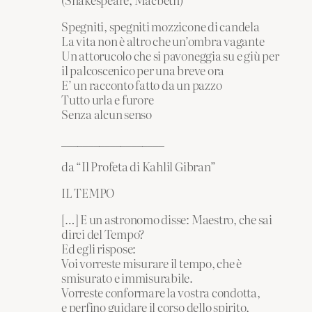
Spegniti, spegniti mozzicone di candela
La vita non è altro che un’ombra vagante
Un attorucolo che si pavoneggia su e giù per
il palcoscenico per una breve ora
E’ un racconto fatto da un pazzo
Tutto urla e furore
Senza alcun senso
___________________
da “Il Profeta di Kahlil Gibran”
IL TEMPO
[…] E un astronomo disse: Maestro, che sai
dirci del Tempo?
Ed egli rispose:
Voi vorreste misurare il tempo, che è
smisurato e immisurabile.
Vorreste conformare la vostra condotta,
e perfino guidare il corso dello spirito,