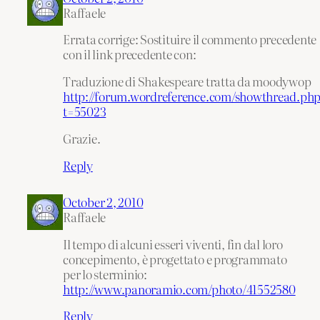
Raffaele
Errata corrige: Sostituire il commento precedente
con il link precedente con:
Traduzione di Shakespeare tratta da moodywop
http://forum.wordreference.com/showthread.php
t=55023
Grazie.
Reply
October 2, 2010
Raffaele
Il tempo di alcuni esseri viventi, fin dal loro
concepimento, è progettato e programmato
per lo sterminio:
http://www.panoramio.com/photo/41552580
Reply