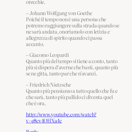
orecchie.
– Johann Wolfgang von Goethe
Poiché il tempo non è una persona che
potremo raggiungere sulla strada quando se
ne sarà andata, onoriamolo con letizia e
allegrezza di spirito quando ci passa
accanto.
– Giacomo Leopardi
Quanto più del tempo si tiene a conto, tanto
più si dispera d’averne che basti, quanto più
se ne gitta, tanto par che n’avanzi.
– Friedrich Nietzsche
Quanto più pensiamo a tutto quello che fu e
che sarà, tanto più pallido ci diventa quel
che è ora.
http://www.youtube.com/watch?
v=e8cv4OHXa4c
Reply