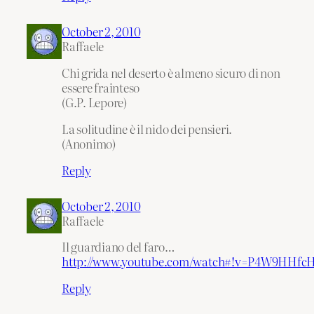
October 2, 2010
Raffaele
Chi grida nel deserto è almeno sicuro di non
essere frainteso
(G.P. Lepore)
La solitudine è il nido dei pensieri.
(Anonimo)
Reply
October 2, 2010
Raffaele
Il guardiano del faro…
http://www.youtube.com/watch#!v=P4W9HHfcH
Reply