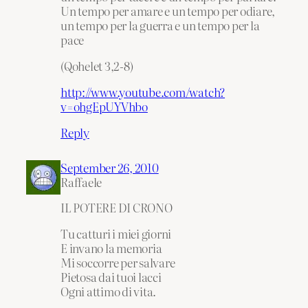
Un tempo per amare e un tempo per odiare,
un tempo per la guerra e un tempo per la
pace
(Qohelet 3,2-8)
http://www.youtube.com/watch?
v=ohgEpUYVhbo
Reply
September 26, 2010
Raffaele
IL POTERE DI CRONO
Tu catturi i miei giorni
E invano la memoria
Mi soccorre per salvare
Pietosa dai tuoi lacci
Ogni attimo di vita.