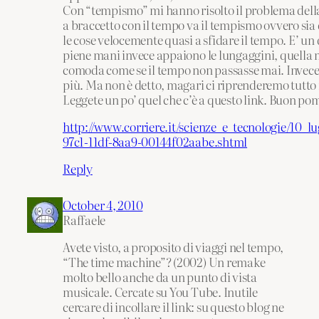
Con “tempismo” mi hanno risolto il problema dell
a braccetto con il tempo va il tempismo ovvero sia 
le cose velocemente quasi a sfidare il tempo. E’ un
piene mani invece appaiono le lungaggini, quella 
comoda come se il tempo non passasse mai. Invece 
più. Ma non è detto, magari ci riprenderemo tutto
Leggete un po’ quel che c’è a questo link. Buon pome
http://www.corriere.it/scienze_e_tecnologie/10_l
97c1-11df-8aa9-00144f02aabe.shtml
Reply
October 4, 2010
Raffaele
Avete visto, a proposito di viaggi nel tempo,
“The time machine”? (2002) Un remake
molto bello anche da un punto di vista
musicale. Cercate su You Tube. Inutile
cercare di incollare il link: su questo blog ne