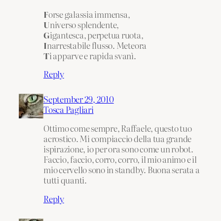
F
orse galassia immensa,
U
niverso splendente,
G
igantesca, perpetua ruota,
I
narrestabile flusso. Meteora
T
i apparve e rapida svanì.
Reply
September 29, 2010
Tosca Pagliari
Ottimo come sempre, Raffaele, questo tuo
acrostico. Mi compiaccio della tua grande
ispirazione, io per ora sono come un robot.
Faccio, faccio, corro, corro, il mio animo e il
mio cervello sono in standby. Buona serata a
tutti quanti.
Reply