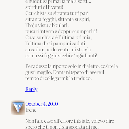
e nuddu sapi mai la mala sorti…
spirduti di li venti!
Ccu chista su sittanta tutti pari
sittanta fogghi, sittanta suspiri,
l’haju vistu abbulari,
pusari ‘nterra e doppu scumpariri!
Cusà su chista è l’ultima pri mia,
l’ultima di sti pampini caduti,
su cadu e poi lu ventu mi stravìa
comu ssi fogghi sicchi e ‘ngialinuti!
Per adesso la riporto solo in dialetto, così te la
gusti meglio. Domani (spero di avere il
tempo di collegarmi) la traduco.
Reply
October 4, 2010
Irene
Non fare caso all’errore iniziale, volevo dire
spero che ti non ti sia scodata di me.