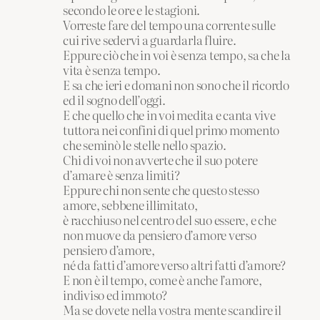
secondo le ore e le stagioni.
Vorreste fare del tempo una corrente sulle
cui rive sedervi a guardarla fluire.
Eppure ciò che in voi è senza tempo, sa che la
vita è senza tempo.
E sa che ieri e domani non sono che il ricordo
ed il sogno dell’oggi.
E che quello che in voi medita e canta vive
tuttora nei confini di quel primo momento
che seminò le stelle nello spazio.
Chi di voi non avverte che il suo potere
d’amare è senza limiti?
Eppure chi non sente che questo stesso
amore, sebbene illimitato,
è racchiuso nel centro del suo essere, e che
non muove da pensiero d’amore verso
pensiero d’amore,
né da fatti d’amore verso altri fatti d’amore?
E non è il tempo, come è anche l’amore,
indiviso ed immoto?
Ma se dovete nella vostra mente scandire il