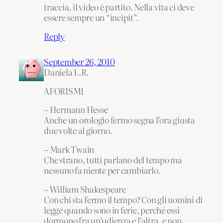
traccia, il video è partito. Nella vita ci deve
essere sempre un “incipit”.
Reply
September 26, 2010
Daniela L.R.
AFORISMI
– Hermann Hesse
Anche un orologio fermo segna l’ora giusta
due volte al giorno.
– Mark Twain
Che strano, tutti parlano del tempo ma
nessuno fa niente per cambiarlo.
– William Shakespeare
Con chi sta fermo il tempo? Con gli uomini di
legge quando sono in ferie, perché essi
dormono fra un’udienza e l’altra, e non