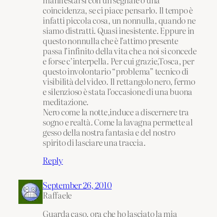
coincidenza, se ci piace pensarlo. Il tempo è
infatti piccola cosa, un nonnulla, quando ne
siamo distratti. Quasi inesistente. Eppure in
questo nonnulla che è l’attimo presente
passa l’infinito della vita che a noi si concede
e forse c’interpella. Per cui grazie,Tosca, per
questo involontario “problema” tecnico di
visibilità del video. Il rettangolo nero, fermo
e silenzioso è stata l’occasione di una buona
meditazione.
Nero come la notte,induce a discernere tra
sogno e realtà. Come la lavagna permette al
gesso della nostra fantasia e del nostro
spirito di lasciare una traccia.
Reply
September 26, 2010
Raffaele
Guarda caso, ora che ho lasciato la mia