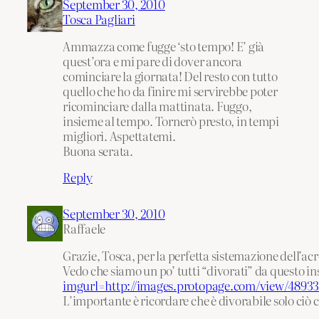
September 30, 2010
Tosca Pagliari
Ammazza come fugge ‘sto tempo! E’ già
quest’ora e mi pare di dover ancora
cominciare la giornata! Del resto con tutto
quello che ho da finire mi servirebbe poter
ricominciare dalla mattinata. Fuggo,
insieme al tempo. Tornerò presto, in tempi
migliori. Aspettatemi.
Buona serata.
Reply
September 30, 2010
Raffaele
Grazie, Tosca, per la perfetta sistemazione dell’acr
Vedo che siamo un po’ tutti “divorati” da questo i
imgurl=http://images.protopage.com/view
L’importante è ricordare che è divorabile solo ciò 