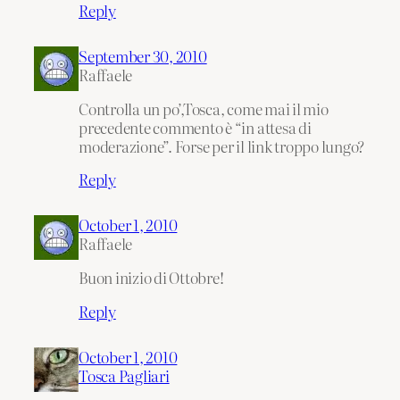
Reply
September 30, 2010
Raffaele
Controlla un po’,Tosca, come mai il mio
precedente commento è “in attesa di
moderazione”. Forse per il link troppo lungo?
Reply
October 1, 2010
Raffaele
Buon inizio di Ottobre!
Reply
October 1, 2010
Tosca Pagliari