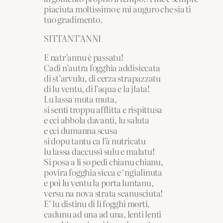
piaciuta moltissimo e mi auguro che sia ti
tuo gradimento.
SITTANT’ANNI
E natr’annu è passatu!
Cadi n’autra fogghia addisiccata
di st’arvulu, di cerza strapazzatu
di lu ventu, di l’aqua e la jlata!
Lu lassa muta muta,
si senti troppu afflitta e rispittusa
e cci abbola davanti, lu saluta
e cci dumanna scusa
si dopu tantu ca l’à nutricatu
lu lassa daccussì sulu e malatu!
Si posa a li so pedi chianu chianu,
povira fogghia sicca e ‘ngialinuta
e poi lu ventu la porta luntanu,
versu na nova strata scanusciuta!
E’ lu distinu di li fogghi morti,
cadunu ad una ad una, lenti lenti