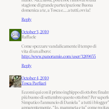
stagione di grande partecipazione Buona
domenica a te, a Tosca e….a tutti,ovvìa!
Reply
October 3, 2010
Raffaele
Come spezzare vandalicamente il tempo di
vita di un albero:
http://www.panoramio.com/user/3269655
Reply
October 4, 2010
Tosca Pagliari
Eccomi qui con il primo inghippo di ottobre finalm
più buono di settembre questo ottobre? Per saperlo
Simpatico l’annuncio di Daniela ” a tutti i blogger”
apparentemente, “Io, mammeta e tu” come recitav