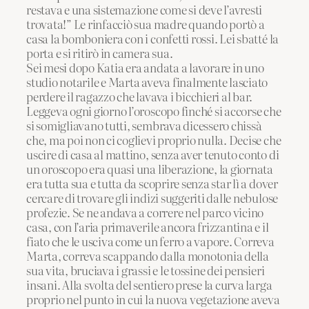
restava e una sistemazione come si deve l’avresti
trovata!” Le rinfacciò sua madre quando portò a
casa la bomboniera con i confetti rossi. Lei sbatté la
porta e si ritirò in camera sua.
Sei mesi dopo Katia era andata a lavorare in uno
studio notarile e Marta aveva finalmente lasciato
perdere il ragazzo che lavava i bicchieri al bar.
Leggeva ogni giorno l’oroscopo finché si accorse che
si somigliavano tutti, sembrava dicessero chissà
che, ma poi non ci coglievi proprio nulla. Decise che
uscire di casa al mattino, senza aver tenuto conto di
un oroscopo era quasi una liberazione, la giornata
era tutta sua e tutta da scoprire senza star lì a dover
cercare di trovare gli indizi suggeriti dalle nebulose
profezie. Se ne andava a correre nel parco vicino
casa, con l’aria primaverile ancora frizzantina e il
fiato che le usciva come un ferro a vapore. Correva
Marta, correva scappando dalla monotonia della
sua vita, bruciava i grassi e le tossine dei pensieri
insani. Alla svolta del sentiero prese la curva larga
proprio nel punto in cui la nuova vegetazione aveva