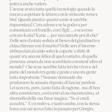
poteva anche vedere.
L’avesse avuta tutta quella tecnologia quando le
toccava aspettare le lettere con le striscette rosse e
blu! Quanti pianti e quante ansie si sarebbe
risparmiata! C’era adesso e se la godeva per
comunicare col fratello, con i figli … e se avesse
cercato Katia? Katia … per raccontarle poi di che?
Delle sere d’estate seduta al fresco del giardinetto a
chiacchierare con il marito? Delle sere d’inverno
abbracciati al caldo sotto le coperte e dirle di
quant’era ancora felice di quel contatto, di quella
presenza amata da non scambiare con nient’altro al
mondo? Che se ne sarebbe fatta lei che viveva nel
pieno del mondo tra gente e gente e ancora gente
tutta importante ? Sensate domande che
produssero la sensata risposta di lasciar perdere.
Lei non era, però, tanto fatta di ragione, ma di ben
altra consistenza, così tornò al suo incantesimo, al
ritornello della sua frase magica: “Se ci credi
accadrà.” E ci credeva, e tanto anche, con la stessa
forza con cui aveva fatto in passato per Giorgio.