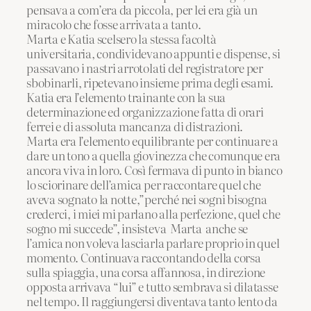
pensava a com’era da piccola, per lei era già un
miracolo che fosse arrivata a tanto.
Marta e Katia scelsero la stessa facoltà
universitaria, condividevano appunti e dispense, si
passavano i nastri arrotolati del registratore per
sbobinarli, ripetevano insieme prima degli esami.
Katia era l’elemento trainante con la sua
determinazione ed organizzazione fatta di orari
ferrei e di assoluta mancanza di distrazioni.
Marta era l’elemento equilibrante per continuare a
dare un tono a quella giovinezza che comunque era
ancora viva in loro. Così fermava di punto in bianco
lo sciorinare dell’amica per raccontare quel che
aveva sognato la notte,”perché nei sogni bisogna
crederci, i miei mi parlano alla perfezione, quel che
sogno mi succede”, insisteva Marta anche se
l’amica non voleva lasciarla parlare proprio in quel
momento. Continuava raccontando della corsa
sulla spiaggia, una corsa affannosa, in direzione
opposta arrivava “lui” e tutto sembrava si dilatasse
nel tempo. Il raggiungersi diventava tanto lento da