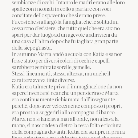
sembianze di occhi. Intanto le madri erano alle loro
spalle con i neonati in collo a parlare con voci
concitate dello spavento che si erano prese.
Fu così che si allargò la famiglia, che le solitudini
cessarono d’esistere, che tutto quel che era strano
sparì per dar luogo ad un agevole andirivieni da
una casa all’altra dopo che fu tagliata gran parte
della siepe guasta.
In autunno Marta andò a scuola con Katia e se non
fosse stato per diversi colori di occhi e capelli
sarebbero sembrate sorelle gemelle.
Stessi lineamenti, stessa altezza, ma anche il
carattere aveva tinte diverse.
Katia era talmente priva d’immaginazione da non
sapere inventarsi neanche un pensierino e Marta
era continuamente richiamata dall’insegnante
perché, dopo aver velocemente composto i propri,
era pronta a suggerirli alla compagna di banco.
Marta non si lanciava mai all’orale, non alzava la
mano, si nascondeva dietro la testa folta e ricciuta
della compagna davanti. Katia era sempre in prima
linea e ripeteva a macchinetta tutto quel che aveva