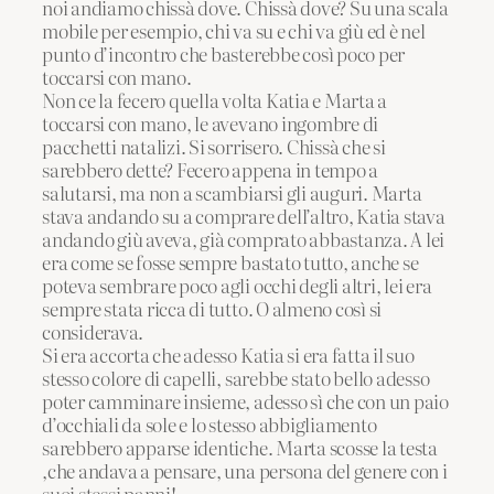
noi andiamo chissà dove. Chissà dove? Su una scala
mobile per esempio, chi va su e chi va giù ed è nel
punto d’incontro che basterebbe così poco per
toccarsi con mano.
Non ce la fecero quella volta Katia e Marta a
toccarsi con mano, le avevano ingombre di
pacchetti natalizi. Si sorrisero. Chissà che si
sarebbero dette? Fecero appena in tempo a
salutarsi, ma non a scambiarsi gli auguri. Marta
stava andando su a comprare dell’altro, Katia stava
andando giù aveva, già comprato abbastanza. A lei
era come se fosse sempre bastato tutto, anche se
poteva sembrare poco agli occhi degli altri, lei era
sempre stata ricca di tutto. O almeno così si
considerava.
Si era accorta che adesso Katia si era fatta il suo
stesso colore di capelli, sarebbe stato bello adesso
poter camminare insieme, adesso sì che con un paio
d’occhiali da sole e lo stesso abbigliamento
sarebbero apparse identiche. Marta scosse la testa
,che andava a pensare, una persona del genere con i
suoi stessi panni!