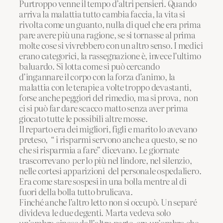
Purtroppo venne il tempo d’altri pensieri. Quando
arriva la malattia tutto cambia faccia, la vita si
rivolta come un guanto, nulla di quel che era prima
pare avere più una ragione, se si tornasse al prima
molte cose si vivrebbero con un altro senso. I medici
erano categorici, la rassegnazione è, invece l’ultimo
baluardo. Si lotta come si può cercando
d’ingannare il corpo con la forza d’animo, la
malattia con le terapie a volte troppo devastanti,
forse anche peggiori del rimedio, ma si prova, non
ci si può far dare scacco matto senza aver prima
giocato tutte le possibili altre mosse.
Il reparto era dei migliori, figli e marito lo avevano
preteso, “ i risparmi servono anche a questo, se no
che si risparmia a fare” dicevano. Le giornate
trascorrevano per lo più nel lindore, nel silenzio,
nelle cortesi apparizioni del personale ospedaliero.
Era come stare sospesi in una bolla mentre al di
fuori della bolla tutto brulicava.
Finché anche l’altro letto non si occupò. Un separé
divideva le due degenti. Marta vedeva solo
un’ombra cinese dall’altra parte, era un’ombra che