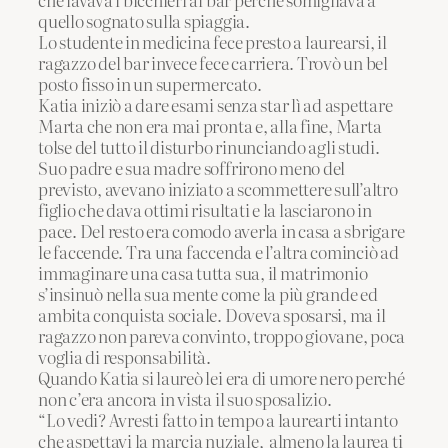
quello sognato sulla spiaggia.
Lo studente in medicina fece presto a laurearsi, il
ragazzo del bar invece fece carriera. Trovò un bel
posto fisso in un supermercato.
Katia iniziò a dare esami senza star lì ad aspettare
Marta che non era mai pronta e, alla fine, Marta
tolse del tutto il disturbo rinunciando agli studi.
Suo padre e sua madre soffrirono meno del
previsto, avevano iniziato a scommettere sull’altro
figlio che dava ottimi risultati e la lasciarono in
pace. Del resto era comodo averla in casa a sbrigare
le faccende. Tra una faccenda e l’altra cominciò ad
immaginare una casa tutta sua, il matrimonio
s’insinuò nella sua mente come la più grande ed
ambita conquista sociale. Doveva sposarsi, ma il
ragazzo non pareva convinto, troppo giovane, poca
voglia di responsabilità.
Quando Katia si laureò lei era di umore nero perché
non c’era ancora in vista il suo sposalizio.
“Lo vedi? Avresti fatto in tempo a laurearti intanto
che aspettavi la marcia nuziale, almeno la laurea ti