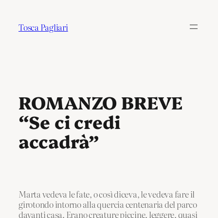
Tosca Pagliari
ROMANZO BREVE
“Se ci credi
accadrà”
Marta vedeva le fate, o così diceva, le vedeva fare il
girotondo intorno alla quercia centenaria del parco
davanti casa. Erano creature piccine, leggere, quasi