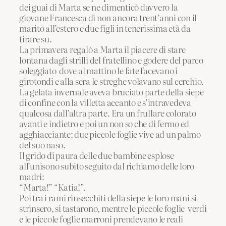
dei guai di Marta se ne dimenticò davvero la
giovane Francesca di non ancora trent’anni con il
marito all’estero e due figli in tenerissima età da
tirare su.
La primavera regalò a Marta il piacere di stare
lontana dagli strilli del fratellino e godere del parco
soleggiato dove al mattino le fate facevano i
girotondi e alla sera le streghe volavano sul cerchio.
La gelata invernale aveva bruciato parte della siepe
di confine con la villetta accanto e s’intravedeva
qualcosa dall’altra parte. Era un frullare colorato
avanti e indietro e poi un non so che di fermo ed
agghiacciante: due piccole foglie vive ad un palmo
del suo naso.
Il grido di paura delle due bambine esplose
all’unisono subito seguito dal richiamo delle loro
madri:
“Marta!” “Katia!”.
Poi tra i rami rinsecchiti della siepe le loro mani si
strinsero, si tastarono, mentre le piccole foglie verdi
e le piccole foglie marroni prendevano le reali