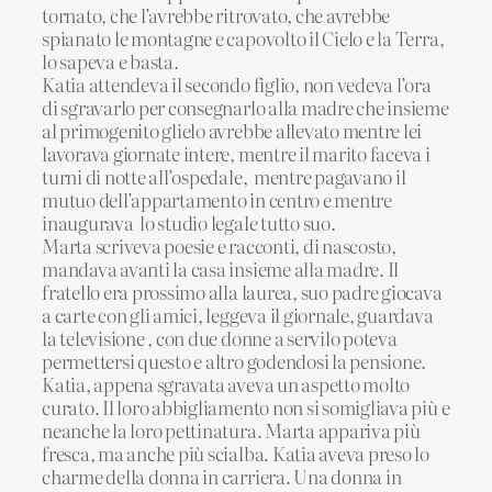
tornato, che l’avrebbe ritrovato, che avrebbe
spianato le montagne e capovolto il Cielo e la Terra,
lo sapeva e basta.
Katia attendeva il secondo figlio, non vedeva l’ora
di sgravarlo per consegnarlo alla madre che insieme
al primogenito glielo avrebbe allevato mentre lei
lavorava giornate intere, mentre il marito faceva i
turni di notte all’ospedale, mentre pagavano il
mutuo dell’appartamento in centro e mentre
inaugurava lo studio legale tutto suo.
Marta scriveva poesie e racconti, di nascosto,
mandava avanti la casa insieme alla madre. Il
fratello era prossimo alla laurea, suo padre giocava
a carte con gli amici, leggeva il giornale, guardava
la televisione , con due donne a servilo poteva
permettersi questo e altro godendosi la pensione.
Katia, appena sgravata aveva un aspetto molto
curato. Il loro abbigliamento non si somigliava più e
neanche la loro pettinatura. Marta appariva più
fresca, ma anche più scialba. Katia aveva preso lo
charme della donna in carriera. Una donna in