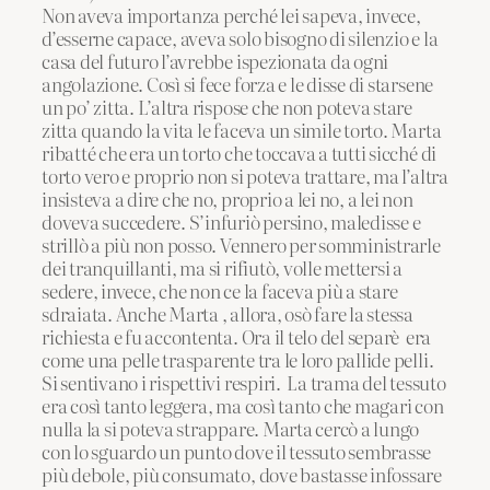
Non aveva importanza perché lei sapeva, invece,
d’esserne capace, aveva solo bisogno di silenzio e la
casa del futuro l’avrebbe ispezionata da ogni
angolazione. Così si fece forza e le disse di starsene
un po’ zitta. L’altra rispose che non poteva stare
zitta quando la vita le faceva un simile torto. Marta
ribatté che era un torto che toccava a tutti sicché di
torto vero e proprio non si poteva trattare, ma l’altra
insisteva a dire che no, proprio a lei no, a lei non
doveva succedere. S’infuriò persino, maledisse e
strillò a più non posso. Vennero per somministrarle
dei tranquillanti, ma si rifiutò, volle mettersi a
sedere, invece, che non ce la faceva più a stare
sdraiata. Anche Marta , allora, osò fare la stessa
richiesta e fu accontenta. Ora il telo del separè era
come una pelle trasparente tra le loro pallide pelli.
Si sentivano i rispettivi respiri. La trama del tessuto
era così tanto leggera, ma così tanto che magari con
nulla la si poteva strappare. Marta cercò a lungo
con lo sguardo un punto dove il tessuto sembrasse
più debole, più consumato, dove bastasse infossare