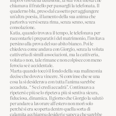
chiamava il fratello per passargli la telefonata. Il
quaderno blu, preso dal cassetto per aggiungere
un’altra poesia, il lamento della sua anima che
partoriva versi senza rima, senza senno, senza
consolazione.
Katia, quando trovava il tempo, le telefonava per
raccontarle i preparativi del matrimonio, l’invitava
persino alla prova del suo abito bianco. Poi le
chiedeva come andava con Giorgio, senza la voluta
cattiveria di simili associazioni, ma la cattiveria,
voluta o non, tale rimane e non colpisce con meno
ferocia se è accidentale.
Marta quando toccò il fondo della sua malinconia
decise che doveva vincere. Si convinse che se una
cosa la si desiderava con tutta l’anima sarebbe
accaduta. “ Se ci credi accadrà”. Continuava a
ripetersi e più se lo ripeteva più si sentiva sicura,
fiduciosa, dinamica. Il giorno che Giorgio la salutò
per andare a lavorare all’estero non morì solo
perché si era scoperta dentro quella sorta di
calamita acchiappa desideri e sapeva che sarebbe