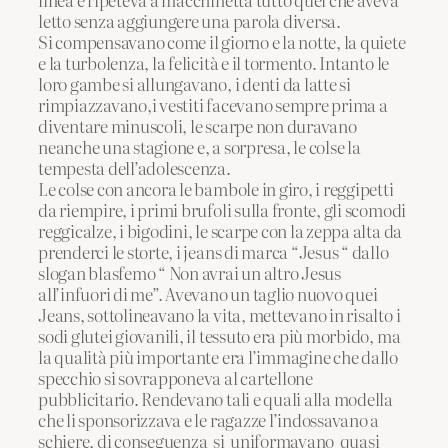
letto senza aggiungere una parola diversa.
Si compensavano come il giorno e la notte, la quiete
e la turbolenza, la felicità e il tormento. Intanto le
loro gambe si allungavano, i denti da latte si
rimpiazzavano,i vestiti facevano sempre prima a
diventare minuscoli, le scarpe non duravano
neanche una stagione e, a sorpresa, le colse la
tempesta dell’adolescenza.
Le colse con ancora le bambole in giro, i reggipetti
da riempire, i primi brufoli sulla fronte, gli scomodi
reggicalze, i bigodini, le scarpe con la zeppa alta da
prenderci le storte, i jeans di marca “Jesus “ dallo
slogan blasfemo “ Non avrai un altro Jesus
all’infuori di me”. Avevano un taglio nuovo quei
Jeans, sottolineavano la vita, mettevano in risalto i
sodi glutei giovanili, il tessuto era più morbido, ma
la qualità più importante era l’immagine che dallo
specchio si sovrapponeva al cartellone
pubblicitario. Rendevano tali e quali alla modella
che li sponsorizzava e le ragazze l’indossavano a
schiere, di conseguenza si uniformavano quasi