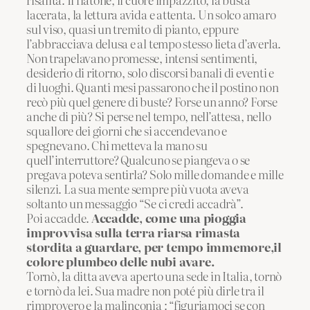
lacerata, la lettura avida e attenta. Un solco amaro
sul viso, quasi un tremito di pianto, eppure
l’abbracciava delusa e al tempo stesso lieta d’averla.
Non trapelavano promesse, intensi sentimenti,
desiderio di ritorno, solo discorsi banali di eventi e
di luoghi. Quanti mesi passarono che il postino non
recò più quel genere di buste? Forse un anno? Forse
anche di più? Si perse nel tempo, nell’attesa, nello
squallore dei giorni che si accendevano e
spegnevano. Chi metteva la mano su
quell’interruttore? Qualcuno se piangeva o se
pregava poteva sentirla? Solo mille domande e mille
silenzi. La sua mente sempre più vuota aveva
soltanto un messaggio “Se ci credi accadrà”.
Poi accadde.
Accadde, come una pioggia
improvvisa sulla terra riarsa rimasta
stordita a guardare, per tempo immemore,il
colore plumbeo delle nubi avare.
Tornò, la ditta aveva aperto una sede in Italia, tornò
e tornò da lei. Sua madre non poté più dirle tra il
rimprovero e la malinconia : “figuriamoci se con