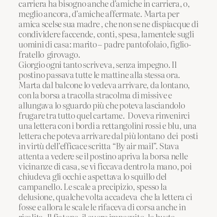
carriera ha bisogno anche d’amiche in carriera, o,
meglio ancora, d’amiche affermate. Marta per
amica scelse sua madre , che non se ne dispiacque di
condividere faccende, conti, spesa, lamentele sugli
uomini di casa: marito – padre pantofolaio, figlio-
fratello girovago.
Giorgio ogni tanto scriveva, senza impegno. Il
postino passava tutte le mattine alla stessa ora.
Marta dal balcone lo vedeva arrivare, da lontano,
con la borsa a tracolla stracolma di missive e
allungava lo sguardo più che poteva lasciandolo
frugare tra tutto quel cartame. Doveva rinvenirci
una lettera con i bordi a rettangolini rossi e blu, una
lettera che poteva arrivare dal più lontano dei posti
in virtù dell’efficace scritta “By air mail”. Stava
attenta a vedere se il postino apriva la borsa nelle
vicinanze di casa, se vi ficcava dentro la mano, poi
chiudeva gli occhi e aspettava lo squillo del
campanello. Le scale a precipizio, spesso la
delusione, qualche volta accadeva che la lettera ci
fosse e allora le scale le rifaceva di corsa anche in
risalita. Il fiatone, il cuore impazzito, la busta