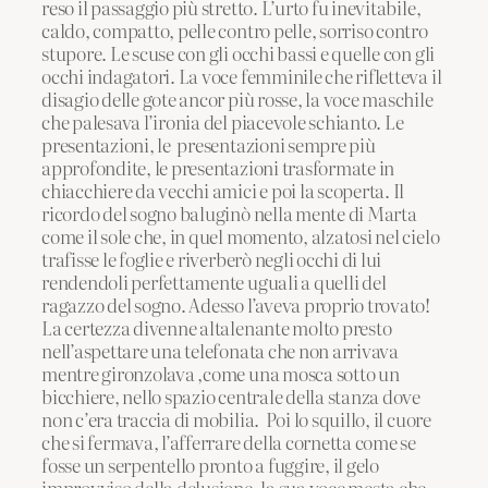
reso il passaggio più stretto. L’urto fu inevitabile,
caldo, compatto, pelle contro pelle, sorriso contro
stupore. Le scuse con gli occhi bassi e quelle con gli
occhi indagatori. La voce femminile che rifletteva il
disagio delle gote ancor più rosse, la voce maschile
che palesava l’ironia del piacevole schianto. Le
presentazioni, le presentazioni sempre più
approfondite, le presentazioni trasformate in
chiacchiere da vecchi amici e poi la scoperta. Il
ricordo del sogno baluginò nella mente di Marta
come il sole che, in quel momento, alzatosi nel cielo
trafisse le foglie e riverberò negli occhi di lui
rendendoli perfettamente uguali a quelli del
ragazzo del sogno. Adesso l’aveva proprio trovato!
La certezza divenne altalenante molto presto
nell’aspettare una telefonata che non arrivava
mentre gironzolava ,come una mosca sotto un
bicchiere, nello spazio centrale della stanza dove
non c’era traccia di mobilia. Poi lo squillo, il cuore
che si fermava, l’afferrare della cornetta come se
fosse un serpentello pronto a fuggire, il gelo
improvviso della delusione, la sua voce mesta che