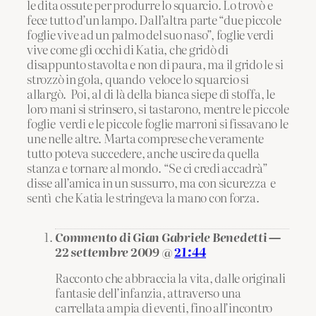
le dita ossute per produrre lo squarcio. Lo trovò e
fece tutto d’un lampo. Dall’altra parte “due piccole
foglie vive ad un palmo del suo naso”, foglie verdi
vive come gli occhi di Katia, che gridò di
disappunto stavolta e non di paura, ma il grido le si
strozzò in gola, quando veloce lo squarcio si
allargò. Poi, al di là della bianca siepe di stoffa, le
loro mani si strinsero, si tastarono, mentre le piccole
foglie verdi e le piccole foglie marroni si fissavano le
une nelle altre. Marta comprese che veramente
tutto poteva succedere, anche uscire da quella
stanza e tornare al mondo. “Se ci credi accadrà”
disse all’amica in un sussurro, ma con sicurezza e
sentì che Katia le stringeva la mano con forza.
Commento di Gian Gabriele Benedetti —
22 settembre 2009 @
21:44
Racconto che abbraccia la vita, dalle originali
fantasie dell’infanzia, attraverso una
carrellata ampia di eventi, fino all’incontro