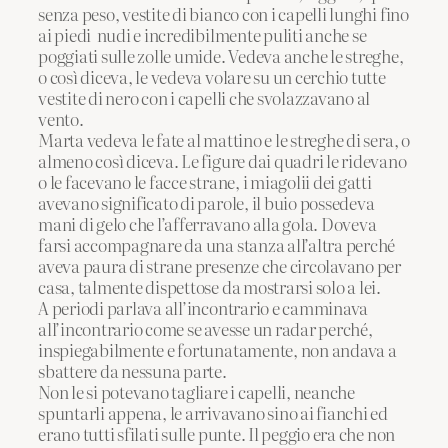
senza peso, vestite di bianco con i capelli lunghi fino
ai piedi nudi e incredibilmente puliti anche se
poggiati sulle zolle umide. Vedeva anche le streghe,
o così diceva, le vedeva volare su un cerchio tutte
vestite di nero con i capelli che svolazzavano al
vento.
Marta vedeva le fate al mattino e le streghe di sera, o
almeno così diceva. Le figure dai quadri le ridevano
o le facevano le facce strane, i miagolii dei gatti
avevano significato di parole, il buio possedeva
mani di gelo che l’afferravano alla gola. Doveva
farsi accompagnare da una stanza all’altra perché
aveva paura di strane presenze che circolavano per
casa, talmente dispettose da mostrarsi solo a lei.
A periodi parlava all’incontrario e camminava
all’incontrario come se avesse un radar perché,
inspiegabilmente e fortunatamente, non andava a
sbattere da nessuna parte.
Non le si potevano tagliare i capelli, neanche
spuntarli appena, le arrivavano sino ai fianchi ed
erano tutti sfilati sulle punte. Il peggio era che non