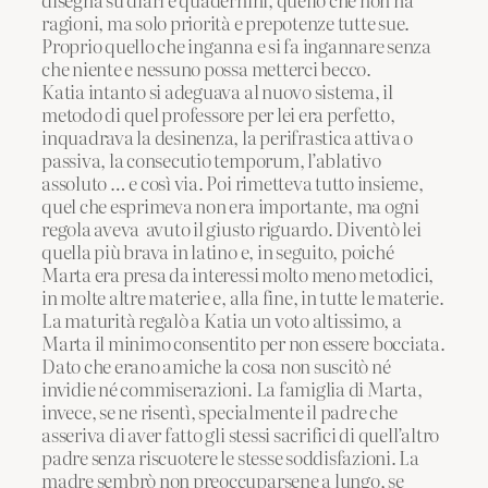
ragioni, ma solo priorità e prepotenze tutte sue.
Proprio quello che inganna e si fa ingannare senza
che niente e nessuno possa metterci becco.
Katia intanto si adeguava al nuovo sistema, il
metodo di quel professore per lei era perfetto,
inquadrava la desinenza, la perifrastica attiva o
passiva, la consecutio temporum, l’ablativo
assoluto … e così via. Poi rimetteva tutto insieme,
quel che esprimeva non era importante, ma ogni
regola aveva avuto il giusto riguardo. Diventò lei
quella più brava in latino e, in seguito, poiché
Marta era presa da interessi molto meno metodici,
in molte altre materie e, alla fine, in tutte le materie.
La maturità regalò a Katia un voto altissimo, a
Marta il minimo consentito per non essere bocciata.
Dato che erano amiche la cosa non suscitò né
invidie né commiserazioni. La famiglia di Marta,
invece, se ne risentì, specialmente il padre che
asseriva di aver fatto gli stessi sacrifici di quell’altro
padre senza riscuotere le stesse soddisfazioni. La
madre sembrò non preoccuparsene a lungo, se