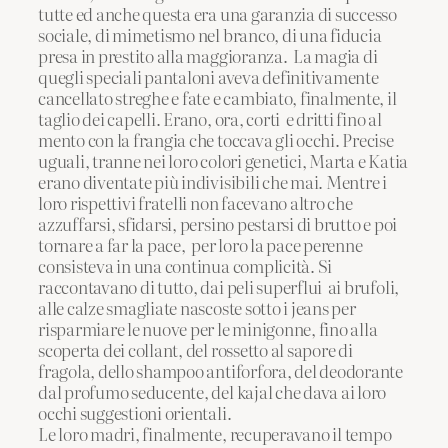
tutte ed anche questa era una garanzia di successo
sociale, di mimetismo nel branco, di una fiducia
presa in prestito alla maggioranza. La magia di
quegli speciali pantaloni aveva definitivamente
cancellato streghe e fate e cambiato, finalmente, il
taglio dei capelli. Erano, ora, corti e dritti fino al
mento con la frangia che toccava gli occhi. Precise
uguali, tranne nei loro colori genetici, Marta e Katia
erano diventate più indivisibili che mai. Mentre i
loro rispettivi fratelli non facevano altro che
azzuffarsi, sfidarsi, persino pestarsi di brutto e poi
tornare a far la pace, per loro la pace perenne
consisteva in una continua complicità. Si
raccontavano di tutto, dai peli superflui ai brufoli,
alle calze smagliate nascoste sotto i jeans per
risparmiare le nuove per le minigonne, fino alla
scoperta dei collant, del rossetto al sapore di
fragola, dello shampoo antiforfora, del deodorante
dal profumo seducente, del kajal che dava ai loro
occhi suggestioni orientali.
Le loro madri, finalmente, recuperavano il tempo