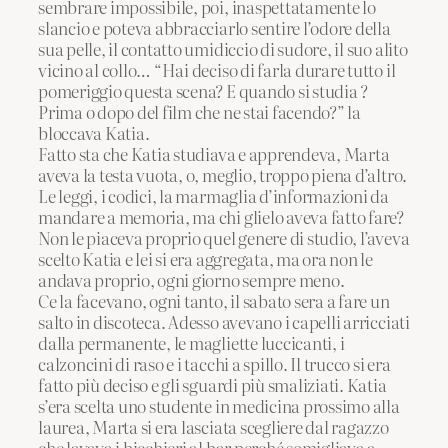
sembrare impossibile, poi, inaspettatamente lo
slancio e poteva abbracciarlo sentire l’odore della
sua pelle, il contatto umidiccio di sudore, il suo alito
vicino al collo… “Hai deciso di farla durare tutto il
pomeriggio questa scena? E quando si studia ?
Prima o dopo del film che ne stai facendo?” la
bloccava Katia.
Fatto sta che Katia studiava e apprendeva, Marta
aveva la testa vuota, o, meglio, troppo piena d’altro.
Le leggi, i codici, la marmaglia d’informazioni da
mandare a memoria, ma chi glielo aveva fatto fare?
Non le piaceva proprio quel genere di studio, l’aveva
scelto Katia e lei si era aggregata, ma ora non le
andava proprio, ogni giorno sempre meno.
Ce la facevano, ogni tanto, il sabato sera a fare un
salto in discoteca. Adesso avevano i capelli arricciati
dalla permanente, le magliette luccicanti, i
calzoncini di raso e i tacchi a spillo. Il trucco si era
fatto più deciso e gli sguardi più smaliziati. Katia
s’era scelta uno studente in medicina prossimo alla
laurea, Marta si era lasciata scegliere dal ragazzo
che lavava i bicchieri al bar perché somigliava a