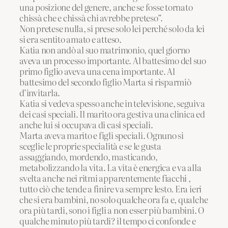
una posizione del genere, anche se fosse tornato
chissà che e chissà chi avrebbe preteso”.
Non pretese nulla, si prese solo lei perché solo da lei
si era sentito amato e atteso.
Katia non andò al suo matrimonio, quel giorno
aveva un processo importante. Al battesimo del suo
primo figlio aveva una cena importante. Al
battesimo del secondo figlio Marta si risparmiò
d’invitarla.
Katia si vedeva spesso anche in televisione, seguiva
dei casi speciali. Il marito ora gestiva una clinica ed
anche lui si occupava di casi speciali.
Marta aveva marito e figli speciali. Ognuno si
sceglie le proprie specialità e se le gusta
assaggiando, mordendo, masticando,
metabolizzando la vita. La vita è energica e va alla
svelta anche nei ritmi apparentemente fiacchi ,
tutto ciò che tende a finire va sempre lesto. Era ieri
che si era bambini, no solo qualche ora fa e, qualche
ora più tardi, sono i figli a non esser più bambini. O
qualche minuto più tardi? il tempo ci confonde e