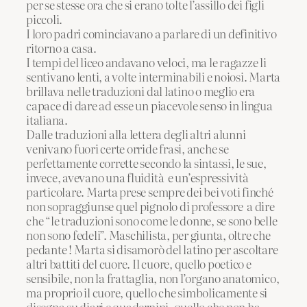
per se stesse ora che si erano tolte l’assillo dei figli
piccoli.
I loro padri cominciavano a parlare di un definitivo
ritorno a casa.
I tempi del liceo andavano veloci, ma le ragazze li
sentivano lenti, a volte interminabili e noiosi. Marta
brillava nelle traduzioni dal latino o meglio era
capace di dare ad esse un piacevole senso in lingua
italiana.
Dalle traduzioni alla lettera degli altri alunni
venivano fuori certe orride frasi, anche se
perfettamente corrette secondo la sintassi, le sue,
invece, avevano una fluidità e un’espressività
particolare. Marta prese sempre dei bei voti finché
non sopraggiunse quel pignolo di professore a dire
che “le traduzioni sono come le donne, se sono belle
non sono fedeli”. Maschilista, per giunta, oltre che
pedante ! Marta si disamorò del latino per ascoltare
altri battiti del cuore. Il cuore, quello poetico e
sensibile, non la frattaglia, non l’organo anatomico,
ma proprio il cuore, quello che simbolicamente si
disegna su diari e quadernini, quello che non ha