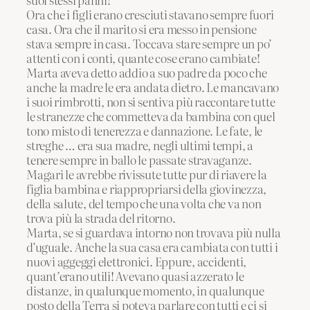
Ora che i figli erano cresciuti stavano sempre fuori
casa. Ora che il marito si era messo in pensione
stava sempre in casa. Toccava stare sempre un po’
attenti con i conti, quante cose erano cambiate!
Marta aveva detto addio a suo padre da poco che
anche la madre le era andata dietro. Le mancavano
i suoi rimbrotti, non si sentiva più raccontare tutte
le stranezze che commetteva da bambina con quel
tono misto di tenerezza e dannazione. Le fate, le
streghe … era sua madre, negli ultimi tempi, a
tenere sempre in ballo le passate stravaganze.
Magari le avrebbe rivissute tutte pur di riavere la
figlia bambina e riappropriarsi della giovinezza,
della salute, del tempo che una volta che va non
trova più la strada del ritorno.
Marta, se si guardava intorno non trovava più nulla
d’uguale. Anche la sua casa era cambiata con tutti i
nuovi aggeggi elettronici. Eppure, accidenti,
quant’erano utili! Avevano quasi azzerato le
distanze, in qualunque momento, in qualunque
posto della Terra si poteva parlare con tutti e ci si