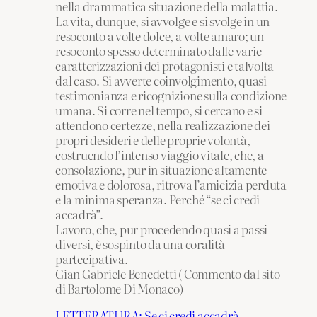
nella drammatica situazione della malattia.
La vita, dunque, si avvolge e si svolge in un
resoconto a volte dolce, a volte amaro; un
resoconto spesso determinato dalle varie
caratterizzazioni dei protagonisti e talvolta
dal caso. Si avverte coinvolgimento, quasi
testimonianza e ricognizione sulla condizione
umana. Si corre nel tempo, si cercano e si
attendono certezze, nella realizzazione dei
propri desideri e delle proprie volontà,
costruendo l’intenso viaggio vitale, che, a
consolazione, pur in situazione altamente
emotiva e dolorosa, ritrova l’amicizia perduta
e la minima speranza. Perché “se ci credi
accadrà”.
Lavoro, che, pur procedendo quasi a passi
diversi, è sospinto da una coralità
partecipativa.
Gian Gabriele Benedetti ( Commento dal sito
di Bartolome Di Monaco)
LETTERATURA: Se ci credi accadrà