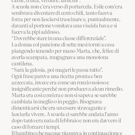
A scuola non c’era verso di portarcela. Esile com’era
sembrava diventare di cento chili, tanto faceva
forza per non lasciarsi trascinare e, puntualmente,
davanti al portone vomitava una viscida bava e si
faceva la pipì addosso.
“Dovrebbe stare in una classe differenziale”.
La donna col pancione di sette mesi tornò a casa
piangendo tenendo per mano Marta, che, felice di
averla scampata, mugugnava una monotona
cantilena.
“Sarà la gelosia, poi magari le passa tutto”.
Ogni frase pareva una ricetta pronta e ben
azzeccata, invece era come un ronzio noioso e
insignificante perché non produceva alcun rimedio.
Marta era così com’era e non si sapeva se sarebbe
cambiata in meglio o in peggio. Bisognava
dimenticarsi che era un essere stravagante e
lasciarla vivere. A scuola ci sarebbe andata l’anno
dopo tanto era nata di febbraio e non era davvero il
caso di forzare i tempi.
Il bambino che nacque piangeva in continuazione e