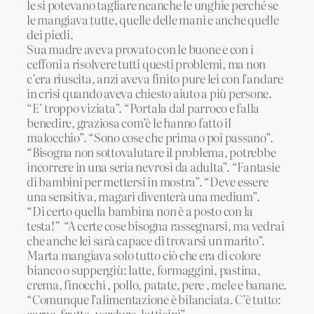
le si potevano tagliare neanche le unghie perché se
le mangiava tutte, quelle delle mani e anche quelle
dei piedi.
Sua madre aveva provato con le buone e con i
ceffoni a risolvere tutti questi problemi, ma non
c’era riuscita, anzi aveva finito pure lei con l’andare
in crisi quando aveva chiesto aiuto a più persone.
“E’ troppo viziata”. “Portala dal parroco e falla
benedire, graziosa com’è le hanno fatto il
malocchio”. “Sono cose che prima o poi passano”.
“Bisogna non sottovalutare il problema, potrebbe
incorrere in una seria nevrosi da adulta”. “Fantasie
di bambini per mettersi in mostra”. “Deve essere
una sensitiva, magari diventerà una medium”.
“Di certo quella bambina non è a posto con la
testa!” “A certe cose bisogna rassegnarsi, ma vedrai
che anche lei sarà capace di trovarsi un marito”.
Marta mangiava solo tutto ciò che era di colore
bianco o suppergiù: latte, formaggini, pastina,
crema, finocchi , pollo, patate, pere , mele e banane.
“Comunque l’alimentazione è bilanciata. C’è tutto:
carne, frutta, verdure, latticini”.