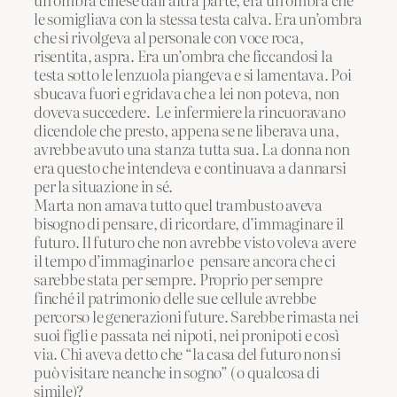
le somigliava con la stessa testa calva. Era un’ombra
che si rivolgeva al personale con voce roca,
risentita, aspra. Era un’ombra che ficcandosi la
testa sotto le lenzuola piangeva e si lamentava. Poi
sbucava fuori e gridava che a lei non poteva, non
doveva succedere. Le infermiere la rincuoravano
dicendole che presto, appena se ne liberava una,
avrebbe avuto una stanza tutta sua. La donna non
era questo che intendeva e continuava a dannarsi
per la situazione in sé.
Marta non amava tutto quel trambusto aveva
bisogno di pensare, di ricordare, d’immaginare il
futuro. Il futuro che non avrebbe visto voleva avere
il tempo d’immaginarlo e pensare ancora che ci
sarebbe stata per sempre. Proprio per sempre
finché il patrimonio delle sue cellule avrebbe
percorso le generazioni future. Sarebbe rimasta nei
suoi figli e passata nei nipoti, nei pronipoti e così
via. Chi aveva detto che “la casa del futuro non si
può visitare neanche in sogno” ( o qualcosa di
simile)?