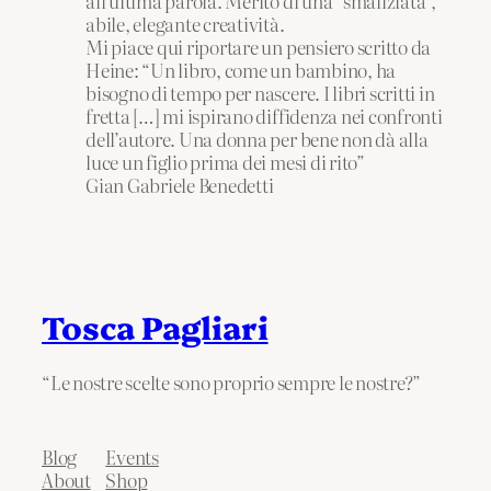
all’ultima parola. Merito di una “smaliziata”,
abile, elegante creatività.
Mi piace qui riportare un pensiero scritto da
Heine: “Un libro, come un bambino, ha
bisogno di tempo per nascere. I libri scritti in
fretta […] mi ispirano diffidenza nei confronti
dell’autore. Una donna per bene non dà alla
luce un figlio prima dei mesi di rito”
Gian Gabriele Benedetti
Tosca Pagliari
“Le nostre scelte sono proprio sempre le nostre?”
Blog
Events
About
Shop