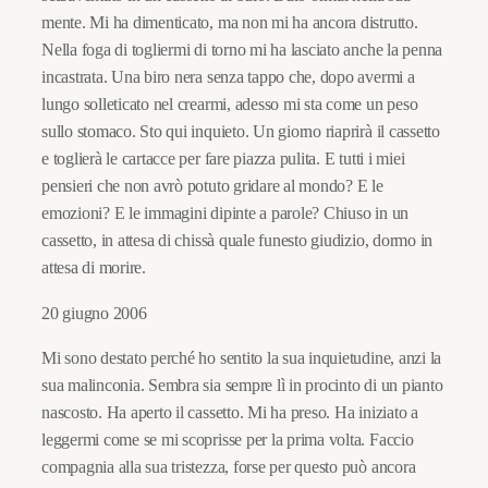
mente. Mi ha dimenticato, ma non mi ha ancora distrutto.
Nella foga di togliermi di torno mi ha lasciato anche la penna
incastrata. Una biro nera senza tappo che, dopo avermi a
lungo solleticato nel crearmi, adesso mi sta come un peso
sullo stomaco. Sto qui inquieto. Un giorno riaprirà il cassetto
e toglierà le cartacce per fare piazza pulita. E tutti i miei
pensieri che non avrò potuto gridare al mondo? E le
emozioni? E le immagini dipinte a parole? Chiuso in un
cassetto, in attesa di chissà quale funesto giudizio, dormo in
attesa di morire.
20 giugno 2006
Mi sono destato perché ho sentito la sua inquietudine, anzi la
sua malinconia. Sembra sia sempre lì in procinto di un pianto
nascosto. Ha aperto il cassetto. Mi ha preso. Ha iniziato a
leggermi come se mi scoprisse per la prima volta. Faccio
compagnia alla sua tristezza, forse per questo può ancora