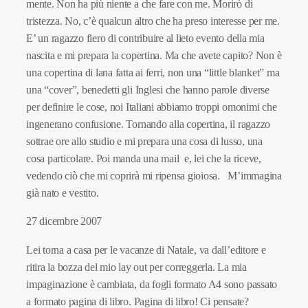
mente. Non ha più niente a che fare con me. Morirò di
tristezza. No, c’è qualcun altro che ha preso interesse per me.
E’ un ragazzo fiero di contribuire al lieto evento della mia
nascita e mi prepara la copertina. Ma che avete capito? Non è
una copertina di lana fatta ai ferri, non una “little blanket” ma
una “cover”, benedetti gli Inglesi che hanno parole diverse
per definire le cose, noi Italiani abbiamo troppi omonimi che
ingenerano confusione. Tornando alla copertina, il ragazzo
sottrae ore allo studio e mi prepara una cosa di lusso, una
cosa particolare. Poi manda una mail e, lei che la riceve,
vedendo ciò che mi coprirà mi ripensa gioiosa. M’immagina
già nato e vestito.
27 dicembre 2007
Lei torna a casa per le vacanze di Natale, va dall’editore e
ritira la bozza del mio lay out per correggerla. La mia
impaginazione è cambiata, da fogli formato A4 sono passato
a formato pagina di libro. Pagina di libro! Ci pensate?