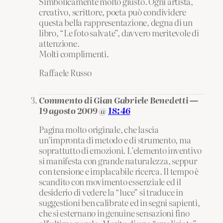
Simbolicamente molto giusto. Ogni artista,
creativo, scrittore, poeta può condividere
questa bella rappresentazione, degna di un
libro, “Le foto salvate”, davvero meritevole di
attenzione.
Molti complimenti.
Raffaele Russo
Commento di Gian Gabriele Benedetti —
19 agosto 2009 @
18:46
Pagina molto originale, che lascia
un’impronta di metodo e di strumento, ma
soprattutto di emozioni. L’elemento inventivo
si manifesta con grande naturalezza, seppur
con tensione e implacabile ricerca. Il tempo è
scandito con movimento essenziale ed il
desiderio di vedere la “luce” si traduce in
suggestioni ben calibrate ed in segni sapienti,
che si esternano in genuine sensazioni fino