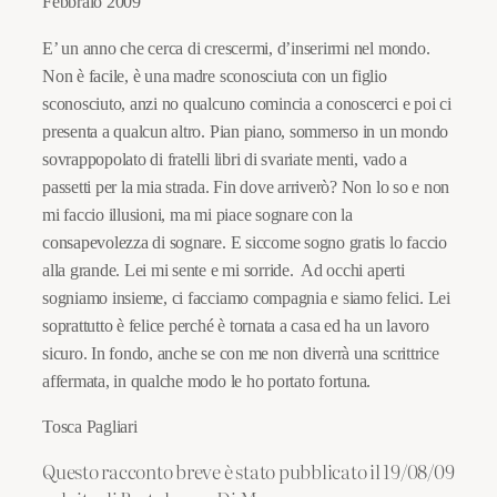
Febbraio 2009
E’ un anno che cerca di crescermi, d’inserirmi nel mondo.
Non è facile, è una madre sconosciuta con un figlio
sconosciuto, anzi no qualcuno comincia a conoscerci e poi ci
presenta a qualcun altro. Pian piano, sommerso in un mondo
sovrappopolato di fratelli libri di svariate menti, vado a
passetti per la mia strada. Fin dove arriverò? Non lo so e non
mi faccio illusioni, ma mi piace sognare con la
consapevolezza di sognare. E siccome sogno gratis lo faccio
alla grande. Lei mi sente e mi sorride. Ad occhi aperti
sogniamo insieme, ci facciamo compagnia e siamo felici. Lei
soprattutto è felice perché è tornata a casa ed ha un lavoro
sicuro. In fondo, anche se con me non diverrà una scrittrice
affermata, in qualche modo le ho portato fortuna.
Tosca Pagliari
Questo racconto breve è stato pubblicato il 19/08/09